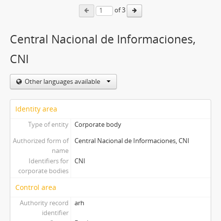
of 3
Central Nacional de Informaciones,
CNI
Other languages available
Identity area
Type of entity
Corporate body
Authorized form of
Central Nacional de Informaciones, CNI
name
Identifiers for
CNI
corporate bodies
Control area
Authority record
arh
identifier