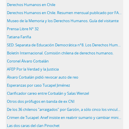
Derechos Humanos en Chile
Derechos Humanos en Chile. Resumen mensual publicado por FASIC. Noviembre 1995
Museo de la Memoria y los Derechos Humanos. Guía del visitante
Prensa Libre N° 32
Tatiana Fariña
SED: Separata de Educación Democrática n°8. Los Derechos Humanos y el nuevo sistema político democrático.
Boletín Internacional. Comisión chilena de derechos humanos.
Coronel Álvaro Corbalán
AFEP Por la Verdad y la Justicia
Álvaro Corbalán pidió revocar auto de reo
Esperanzas por caso Tucapel Jiménez
Clarificador careo entre Corbalán y Salas Wenzel
Otros dos prófugos en banda de ex CNI
De los 36 chilenos "arraigados" por Garzón, a sólo cinco los vincula a casos concretos
Crimen de Tucapel: Anef insiste en reabrir sumario y cambiar ministro
Las dos caras del clan Pinochet