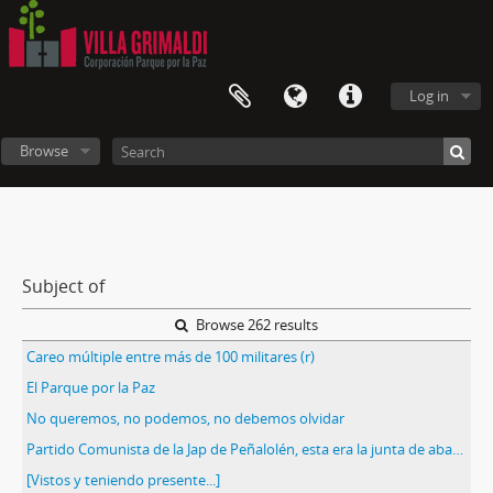
Log in
Browse
Subject of
Browse 262 results
Careo múltiple entre más de 100 militares (r)
El Parque por la Paz
No queremos, no podemos, no debemos olvidar
Partido Comunista de la Jap de Peñalolén, esta era la junta de abastecimientos y precios
[Vistos y teniendo presente...]