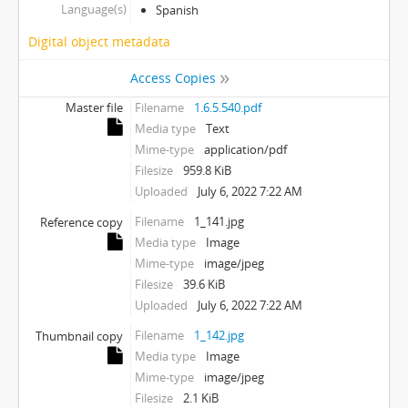
Language(s)
Spanish
Digital object metadata
Access Copies
Master file
Filename
1.6.5.540.pdf
Media type
Text
Mime-type
application/pdf
Filesize
959.8 KiB
Uploaded
July 6, 2022 7:22 AM
Filename
1_141.jpg
Reference copy
Media type
Image
Mime-type
image/jpeg
Filesize
39.6 KiB
Uploaded
July 6, 2022 7:22 AM
Filename
1_142.jpg
Thumbnail copy
Media type
Image
Mime-type
image/jpeg
Filesize
2.1 KiB