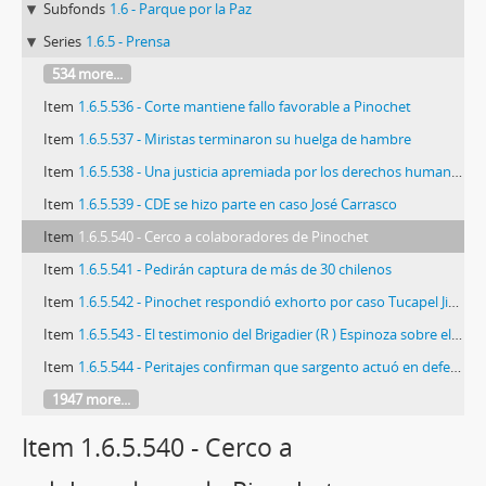
Subfonds
1.6 - Parque por la Paz
Series
1.6.5 - Prensa
534 more...
Item
1.6.5.536 - Corte mantiene fallo favorable a Pinochet
Item
1.6.5.537 - Miristas terminaron su huelga de hambre
Item
1.6.5.538 - Una justicia apremiada por los derechos humanos
Item
1.6.5.539 - CDE se hizo parte en caso José Carrasco
Item
1.6.5.540 - Cerco a colaboradores de Pinochet
Item
1.6.5.541 - Pedirán captura de más de 30 chilenos
Item
1.6.5.542 - Pinochet respondió exhorto por caso Tucapel Jiménez
Item
1.6.5.543 - El testimonio del Brigadier (R ) Espinoza sobre el caso Prats
Item
1.6.5.544 - Peritajes confirman que sargento actuó en defensa propia
1947 more...
Item 1.6.5.540 - Cerco a