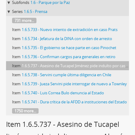
Subfonds
1.6 - Parque por la Paz
Series
1.6.5 - Prensa
731 more...
Item
1.6.5.733 - Nuevo intento de extradición en caso Prats
Item
1.6.5.734 - Jefatura de la DINA con orden de arresto
Item
1.6.5.735 - El gobierno se hace parte en caso Pinochet
Item
1.6.5.736 - Confirman cargos para generales en retiro
Item
1.6.5.737 - Asesino de Tucapel Jiménez pide indulto por caso Alegría
Item
1.6.5.738 - Servini cumple última diligencia en Chile
Item
1.6.5.739 - Jueza Servini pide interrogar de nuevo a Townley
Item
1.6.5.740 - Luis Correa Bulo denuncia al Estado
Item
1.6.5.741 - Dura crítica de la AFDD a instituciones del Estado
1750 more...
Item 1.6.5.737 - Asesino de Tucapel