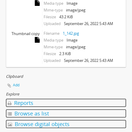
Media type
Image
Mime-type
image/jpeg
Filesize
43.2 KiB
Uploaded
September 26, 2022 5:43 AM
Filename
1_142.jpg
Thumbnail copy
Media type
Image
Mime-type
image/jpeg
Filesize
2.3 KiB
Uploaded
September 26, 2022 5:43 AM
Clipboard
Add
Explore
Reports
Browse as list
Browse digital objects