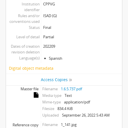
Institution
CPPVG
identifier
Rules and/or
ISAD (G)
conventions used
Status
Final
Level of detail
Partial
Dates of creation
202209
revision deletion
Language(s)
Spanish
Digital object metadata
Access Copies
Master file
Filename
1.6.5.737.pdf
Media type
Text
Mime-type
application/pdf
Filesize
834.4 KiB
Uploaded
September 26, 2022 5:43 AM
Filename
1_141.jpg
Reference copy