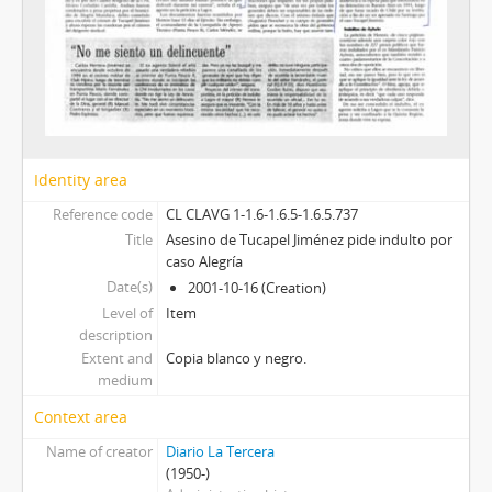
Identity area
Reference code
CL CLAVG 1-1.6-1.6.5-1.6.5.737
Title
Asesino de Tucapel Jiménez pide indulto por
caso Alegría
Date(s)
2001-10-16 (Creation)
Level of
Item
description
Extent and
Copia blanco y negro.
medium
Context area
Name of creator
Diario La Tercera
(1950-)