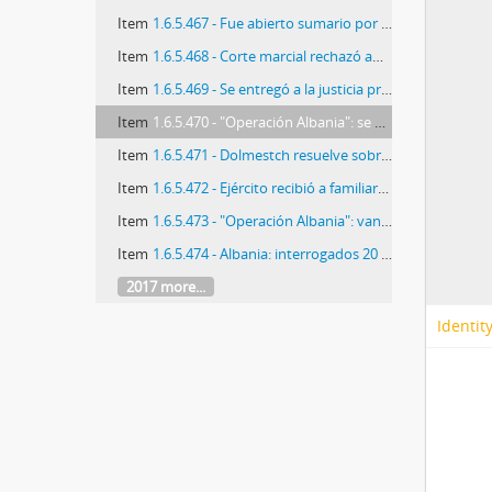
Item
1.6.5.467 - Fue abierto sumario por la difusión de anónimo
Item
1.6.5.468 - Corte marcial rechazó amparo de Teniente Coronel en Caso Albania
Item
1.6.5.469 - Se entregó a la justicia prófugo del caso Albania
Item
1.6.5.470 - "Operación Albania": se entregó reo profugo
Item
1.6.5.471 - Dolmestch resuelve sobre arraigados
Item
1.6.5.472 - Ejército recibió a familiares de las víctimas del caso Albania
Item
1.6.5.473 - "Operación Albania": van donde Izurieta
Item
1.6.5.474 - Albania: interrogados 20 ex agentes de CNI
2017 more...
Identit