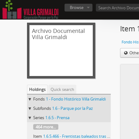
Browse
Item 
Archivo Documental
Villa Grimaldi
Fondo Hist
Othe
Holdings
Quick search
Fonds
1 - Fondo Histórico Villa Grimaldi
Subfonds
1.6 - Parque por la Paz
Series
1.6.5 - Prensa
464 more...
Item
1.6.5.466 - Frentistas baleados tras su detención