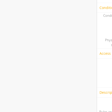
Conditi
Condi
Phys
Access 
Descrip
Rules an