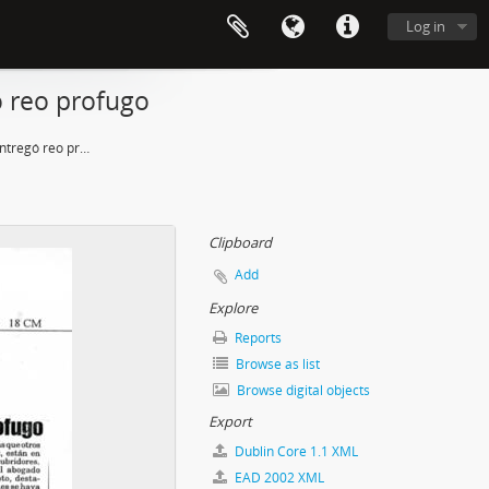
Log in
ó reo profugo
"Operación Albania": se entregó reo profugo
Clipboard
Add
Explore
Reports
Browse as list
Browse digital objects
Export
Dublin Core 1.1 XML
EAD 2002 XML