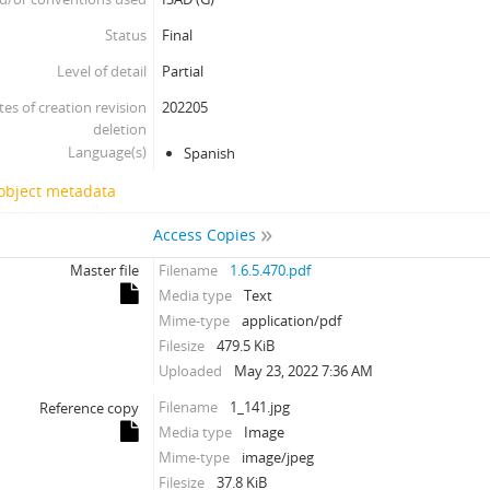
Status
Final
Level of detail
Partial
tes of creation revision
202205
deletion
Language(s)
Spanish
 object metadata
Access Copies
Master file
Filename
1.6.5.470.pdf
Media type
Text
Mime-type
application/pdf
Filesize
479.5 KiB
Uploaded
May 23, 2022 7:36 AM
Filename
1_141.jpg
Reference copy
Media type
Image
Mime-type
image/jpeg
Filesize
37.8 KiB