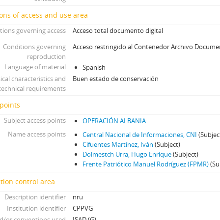
ons of access and use area
tions governing access
Acceso total documento digital
Conditions governing
Acceso restringido al Contenedor Archivo Docume
reproduction
Language of material
Spanish
ical characteristics and
Buen estado de conservación
technical requirements
points
Subject access points
OPERACIÓN ALBANIA
Name access points
Central Nacional de Informaciones, CNI
(Subjec
Cifuentes Martínez, Iván
(Subject)
Dolmestch Urra, Hugo Enrique
(Subject)
Frente Patriótico Manuel Rodríguez (FPMR)
(Su
tion control area
Description identifier
nru
Institution identifier
CPPVG
d/or conventions used
ISAD (G)