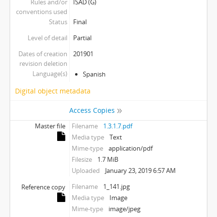
Rules and/or
ISAD (G)
conventions used
Status
Final
Level of detail
Partial
Dates of creation
201901
revision deletion
Language(s)
Spanish
Digital object metadata
Access Copies
Master file
Filename
1.3.1.7.pdf
Media type
Text
Mime-type
application/pdf
Filesize
1.7 MiB
Uploaded
January 23, 2019 6:57 AM
Filename
1_141.jpg
Reference copy
Media type
Image
Mime-type
image/jpeg