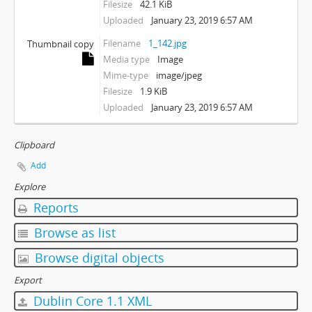
Filesize
42.1 KiB
Uploaded
January 23, 2019 6:57 AM
Filename
1_142.jpg
Thumbnail copy
Media type
Image
Mime-type
image/jpeg
Filesize
1.9 KiB
Uploaded
January 23, 2019 6:57 AM
Clipboard
Add
Explore
Reports
Browse as list
Browse digital objects
Export
Dublin Core 1.1 XML