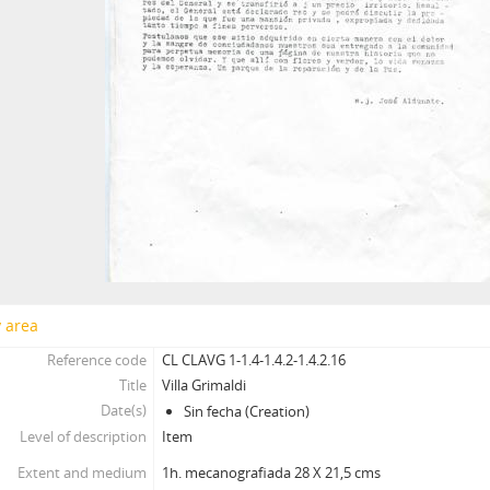
y area
Reference code
CL CLAVG 1-1.4-1.4.2-1.4.2.16
Title
Villa Grimaldi
Date(s)
Sin fecha (Creation)
Level of description
Item
Extent and medium
1h. mecanografiada 28 X 21,5 cms