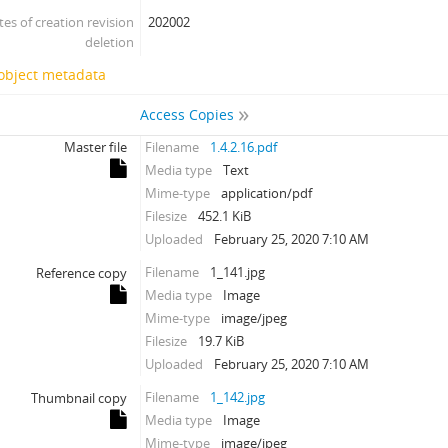
tes of creation revision
202002
deletion
 object metadata
Access Copies
Master file
Filename
1.4.2.16.pdf
Media type
Text
Mime-type
application/pdf
Filesize
452.1 KiB
Uploaded
February 25, 2020 7:10 AM
Filename
1_141.jpg
Reference copy
Media type
Image
Mime-type
image/jpeg
Filesize
19.7 KiB
Uploaded
February 25, 2020 7:10 AM
Filename
1_142.jpg
Thumbnail copy
Media type
Image
Mime-type
image/jpeg