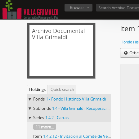
Browse
Item 1
Archivo Documental
Villa Grimaldi
Fondo Hist
Othe
Holdings
Quick search
Fonds
1 - Fondo Histórico Villa Grimaldi
Subfonds
1.4 - Villa Grimaldi: Recuperación del Sitio
Series
1.4.2 - Cartas
11 more...
Item
1.4.2.12 - Invitación al Comité de Vecinos del Distrito 24 (La Reina y Peñalolén) Por Verdad y Justicia en “Villa Grimaldi"