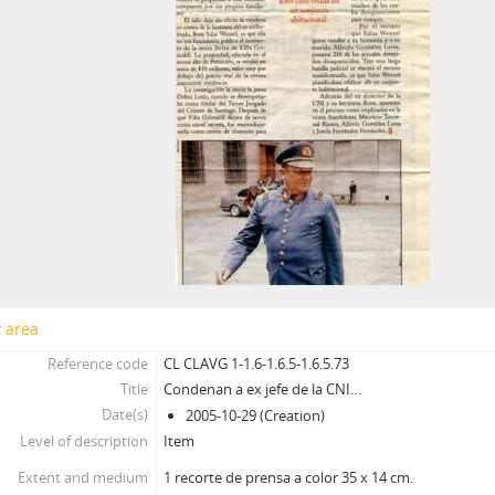
y area
Reference code
CL CLAVG 1-1.6-1.6.5-1.6.5.73
Title
Condenan a ex jefe de la CNI…
Date(s)
2005-10-29 (Creation)
Level of description
Item
Extent and medium
1 recorte de prensa a color 35 x 14 cm.