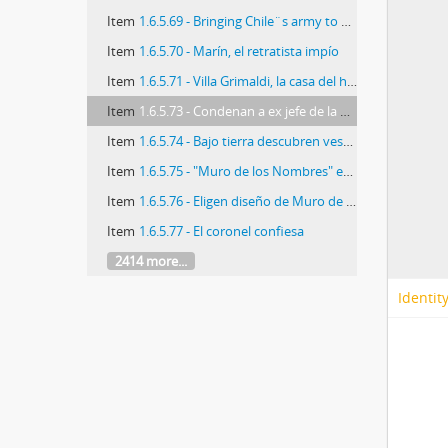
Item
1.6.5.69 - Bringing Chile¨s army to heel
Item
1.6.5.70 - Marín, el retratista impío
Item
1.6.5.71 - Villa Grimaldi, la casa del horror
Item
1.6.5.73 - Condenan a ex jefe de la CNI…
Item
1.6.5.74 - Bajo tierra descubren vestigios de Villa Grimaldi
Item
1.6.5.75 - "Muro de los Nombres" en ex Villa Grimaldi
Item
1.6.5.76 - Eligen diseño de Muro de los Nombres
Item
1.6.5.77 - El coronel confiesa
2414 more...
Identit