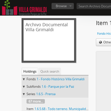
Browse
Item 
Archivo Documental
Villa Grimaldi
Fondo Hist
Othe
Holdings
Quick search
Fonds
1 - Fondo Histórico Villa Grimaldi
Subfonds
1.6 - Parque por la Paz
Series
1.6.5 - Prensa
67 more...
Item
1.6.5.68 - Todo terreno. Municipalidad de Peñalolén