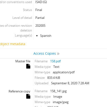
d/or conventions used
ISAD (G)
Status
Final
Level of detail
Partial
tes of creation revision
202005
deletion
Language(s)
Spanish
 object metadata
Access Copies
Master file
Filename
158.pdf
Media type
Text
Mime-type
application/pdf
Filesize
833.4 KiB
Uploaded
September 8, 2020 7:28 AM
Filename
158_141.jpg
Reference copy
Media type
Image
Mime-type
image/jpeg