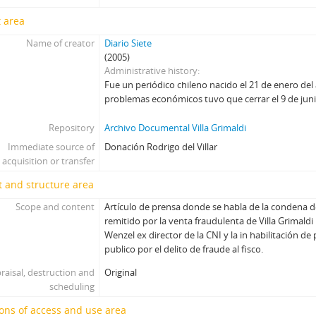
 area
Name of creator
Diario Siete
(2005)
Administrative history
Fue un periódico chileno nacido el 21 de enero del 
problemas económicos tuvo que cerrar el 9 de juni
Repository
Archivo Documental Villa Grimaldi
Immediate source of
Donación Rodrigo del Villar
acquisition or transfer
 and structure area
Scope and content
Artículo de prensa donde se habla de la condena d
remitido por la venta fraudulenta de Villa Grimald
Wenzel ex director de la CNI y la in habilitación de
publico por el delito de fraude al fisco.
raisal, destruction and
Original
scheduling
ons of access and use area