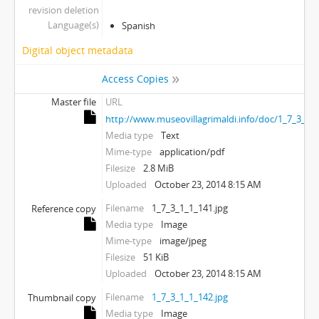
revision deletion
Language(s)
Spanish
Digital object metadata
Access Copies
Master file
URL
http://www.museovillagrimaldi.info/doc/1_7_3_1_1
Media type
Text
Mime-type
application/pdf
Filesize
2.8 MiB
Uploaded
October 23, 2014 8:15 AM
Filename
1_7_3_1_1_141.jpg
Reference copy
Media type
Image
Mime-type
image/jpeg
Filesize
51 KiB
Uploaded
October 23, 2014 8:15 AM
Filename
1_7_3_1_1_142.jpg
Thumbnail copy
Media type
Image