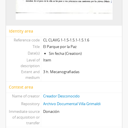
Identity area
Reference code
CL CLAVG 1-1.5-1.5.1-1.5.1.6
Title
El Parque por la Paz
Date(s)
Sin fecha (Creation)
Level of
Item
description
Extent and
3 h. Mecanografiadas
medium
Context area
Name of creator
Creador Desconocido
Repository
Archivo Documental Villa Grimaldi
Immediate source
Donación
of acquisition or
transfer