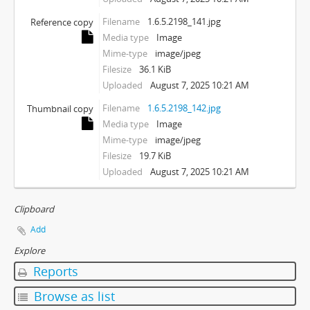
Filename
1.6.5.2198_141.jpg
Reference copy
Media type
Image
Mime-type
image/jpeg
Filesize
36.1 KiB
Uploaded
August 7, 2025 10:21 AM
Filename
1.6.5.2198_142.jpg
Thumbnail copy
Media type
Image
Mime-type
image/jpeg
Filesize
19.7 KiB
Uploaded
August 7, 2025 10:21 AM
Clipboard
Add
Explore
Reports
Browse as list