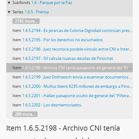
Subfonds
1.6 - Parque por la Paz
Series
1.6.5 - Prensa
2192 more...
Item
1.6.5.2194 - Ex jerarcas de Colonia Dignidad continúan presos.
Item
1.6.5.2195 - Por los derechos no escuchados.
Item
1.6.5.2196 - Juez reconoce posible vínculo entre CNI e Interior.
Item
1.6.5.2197 - SII calcula nuevas deudas de Pinochet.
Item
1.6.5.2198 - Archivo CNI tenía pasaporte de general del "Piñeragate".
Item
1.6.5.2199 - Juez Dolmestch envía a examinar documentos atribuidos a la CNI.
Item
1.6.5.2200 - Muñoz liberó $235 millones de embargo a Pinochet para que pague impuestos.
Item
1.6.5.2201 - Hallan pasaporte oculto de general del "Piñeragate".
Item
1.6.5.2202 - Los desmemoriados.
289 more...
Item 1.6.5.2198 - Archivo CNI tenía