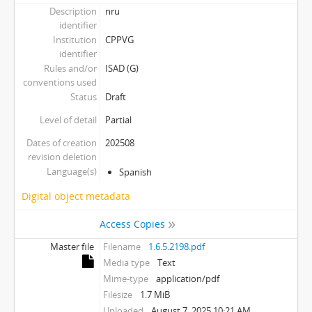
Description
nru
identifier
Institution
CPPVG
identifier
Rules and/or
ISAD (G)
conventions used
Status
Draft
Level of detail
Partial
Dates of creation
202508
revision deletion
Language(s)
Spanish
Digital object metadata
Access Copies
Master file
Filename
1.6.5.2198.pdf
Media type
Text
Mime-type
application/pdf
Filesize
1.7 MiB
Uploaded
August 7, 2025 10:21 AM