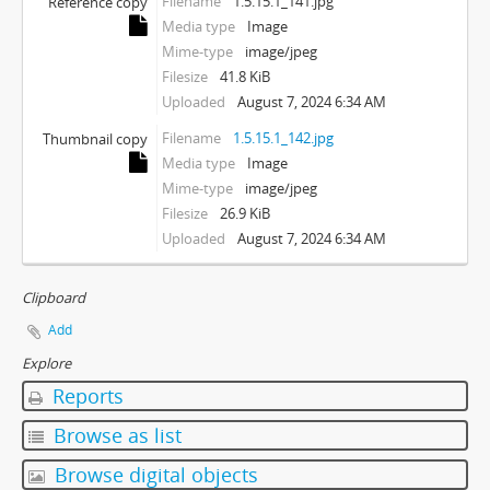
Filename
1.5.15.1_141.jpg
Reference copy
Media type
Image
Mime-type
image/jpeg
Filesize
41.8 KiB
Uploaded
August 7, 2024 6:34 AM
Filename
1.5.15.1_142.jpg
Thumbnail copy
Media type
Image
Mime-type
image/jpeg
Filesize
26.9 KiB
Uploaded
August 7, 2024 6:34 AM
Clipboard
Add
Explore
Reports
Browse as list
Browse digital objects