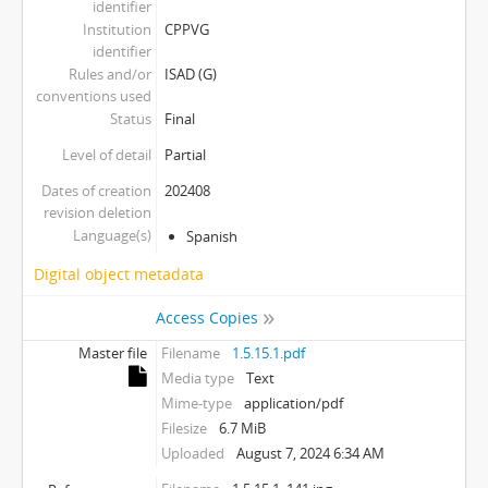
identifier
Institution
CPPVG
identifier
Rules and/or
ISAD (G)
conventions used
Status
Final
Level of detail
Partial
Dates of creation
202408
revision deletion
Language(s)
Spanish
Digital object metadata
Access Copies
Master file
Filename
1.5.15.1.pdf
Media type
Text
Mime-type
application/pdf
Filesize
6.7 MiB
Uploaded
August 7, 2024 6:34 AM