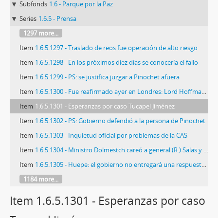
Subfonds
1.6 - Parque por la Paz
Series
1.6.5 - Prensa
1297 more...
Item
1.6.5.1297 - Traslado de reos fue operación de alto riesgo
Item
1.6.5.1298 - En los próximos diez días se conocería el fallo
Item
1.6.5.1299 - PS: se justifica juzgar a Pinochet afuera
Item
1.6.5.1300 - Fue reafirmado ayer en Londres: Lord Hoffman seguirá en justicia británica
Item
1.6.5.1301 - Esperanzas por caso Tucapel Jiménez
Item
1.6.5.1302 - PS: Gobierno defendió a la persona de Pinochet
Item
1.6.5.1303 - Inquietud oficial por problemas de la CAS
Item
1.6.5.1304 - Ministro Dolmestch careó a general (R.) Salas y Corbalán
Item
1.6.5.1305 - Huepe: el gobierno no entregará una respuesta formal al PS
1184 more...
Item 1.6.5.1301 - Esperanzas por caso