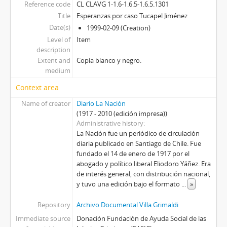
Reference code
CL CLAVG 1-1.6-1.6.5-1.6.5.1301
Title
Esperanzas por caso Tucapel Jiménez
Date(s)
1999-02-09 (Creation)
Level of
Item
description
Extent and
Copia blanco y negro.
medium
Context area
Name of creator
Diario La Nación
(1917 - 2010 (edición impresa))
Administrative history
La Nación fue un periódico de circulación
diaria publicado en Santiago de Chile. Fue
fundado el 14 de enero de 1917 por el
abogado y político liberal Eliodoro Yáñez. Era
de interés general, con distribución nacional,
y tuvo una edición bajo el formato
...
»
Repository
Archivo Documental Villa Grimaldi
Immediate source
Donación Fundación de Ayuda Social de las