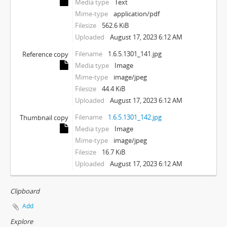
Media type
Text
Mime-type
application/pdf
Filesize
562.6 KiB
Uploaded
August 17, 2023 6:12 AM
Filename
1.6.5.1301_141.jpg
Reference copy
Media type
Image
Mime-type
image/jpeg
Filesize
44.4 KiB
Uploaded
August 17, 2023 6:12 AM
Filename
1.6.5.1301_142.jpg
Thumbnail copy
Media type
Image
Mime-type
image/jpeg
Filesize
16.7 KiB
Uploaded
August 17, 2023 6:12 AM
Clipboard
Add
Explore