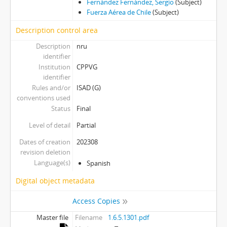
Fernández Fernández, Sergio
(Subject)
Fuerza Aérea de Chile
(Subject)
Description control area
Description
nru
identifier
Institution
CPPVG
identifier
Rules and/or
ISAD (G)
conventions used
Status
Final
Level of detail
Partial
Dates of creation
202308
revision deletion
Language(s)
Spanish
Digital object metadata
Access Copies
Master file
Filename
1.6.5.1301.pdf