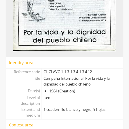
Identity area
Reference code
CL CLAVG 1-1.3-1.3.4-1.3.4.12
Title
Campaña Internacional. Por la vida y la
dignidad del pueblo chileno
Date(s)
1984 (Creation)
Level of
Item
description
Extent and
1 cuadernillo blanco y negro, 9 hojas.
medium
Context area