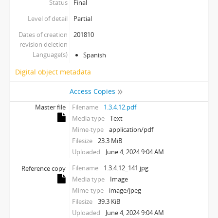
Status
Final
Level of detail
Partial
Dates of creation
201810
revision deletion
Language(s)
Spanish
Digital object metadata
Access Copies
Master file
Filename
1.3.4.12.pdf
Media type
Text
Mime-type
application/pdf
Filesize
23.3 MiB
Uploaded
June 4, 2024 9:04 AM
Filename
1.3.4.12_141.jpg
Reference copy
Media type
Image
Mime-type
image/jpeg
Filesize
39.3 KiB
Uploaded
June 4, 2024 9:04 AM