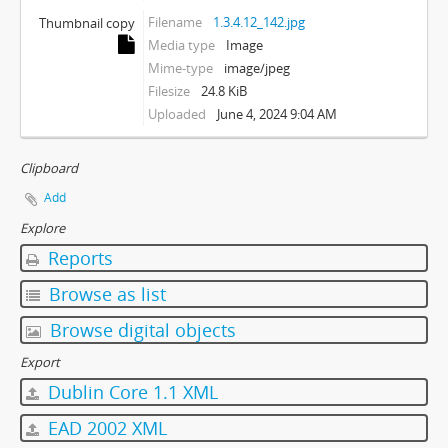
Filename
1.3.4.12_142.jpg
Thumbnail copy
Media type
Image
Mime-type
image/jpeg
Filesize
24.8 KiB
Uploaded
June 4, 2024 9:04 AM
Clipboard
Add
Explore
Reports
Browse as list
Browse digital objects
Export
Dublin Core 1.1 XML
EAD 2002 XML