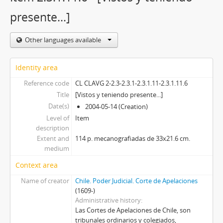
presente...]
Other languages available
Identity area
Reference code
CL CLAVG 2-2.3-2.3.1-2.3.1.11-2.3.1.11.6
Title
[Vistos y teniendo presente...]
Date(s)
2004-05-14 (Creation)
Level of
Item
description
Extent and
114 p. mecanografiadas de 33x21.6 cm.
medium
Context area
Name of creator
Chile. Poder Judicial. Corte de Apelaciones
(1609-)
Administrative history
Las Cortes de Apelaciones de Chile, son
tribunales ordinarios y colegiados,