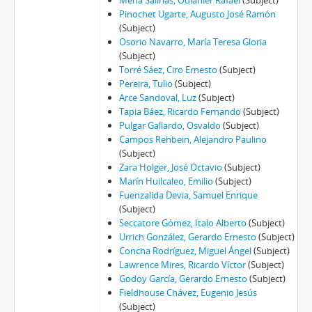
Mena Salinas, Odlanier Rafael
(Subject)
Pinochet Ugarte, Augusto José Ramón
(Subject)
Osorio Navarro, María Teresa Gloria
(Subject)
Torré Sáez, Ciro Ernesto
(Subject)
Pereira, Tulio
(Subject)
Arce Sandoval, Luz
(Subject)
Tapia Báez, Ricardo Fernando
(Subject)
Pulgar Gallardo, Osvaldo
(Subject)
Campos Rehbein, Alejandro Paulino
(Subject)
Zara Holger, José Octavio
(Subject)
Marín Huilcaleo, Emilio
(Subject)
Fuenzalida Devia, Samuel Enrique
(Subject)
Seccatore Gómez, Italo Alberto
(Subject)
Urrich González, Gerardo Ernesto
(Subject)
Concha Rodríguez, Miguel Ángel
(Subject)
Lawrence Mires, Ricardo Víctor
(Subject)
Godoy García, Gerardo Ernesto
(Subject)
Fieldhouse Chávez, Eugenio Jesús
(Subject)