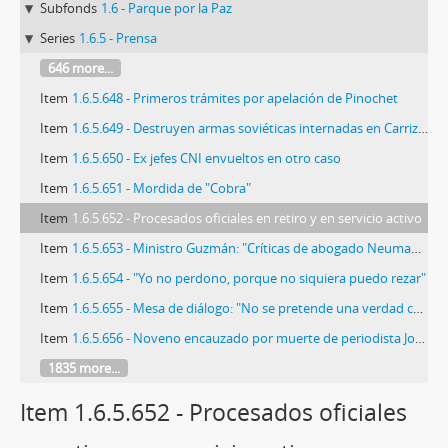
Subfonds
1.6 - Parque por la Paz
Series
1.6.5 - Prensa
646 more...
Item
1.6.5.648 - Primeros trámites por apelación de Pinochet
Item
1.6.5.649 - Destruyen armas soviéticas internadas en Carrizal Bajo
Item
1.6.5.650 - Ex jefes CNI envueltos en otro caso
Item
1.6.5.651 - Mordida de "Cobra"
Item
1.6.5.652 - Procesados oficiales en retiro y en servicio activo
Item
1.6.5.653 - Ministro Guzmán: "Críticas de abogado Neumann son insolentes e inapropiadas"
Item
1.6.5.654 - "Yo no perdono, porque no siquiera puedo rezar"
Item
1.6.5.655 - Mesa de diálogo: "No se pretende una verdad común"
Item
1.6.5.656 - Noveno encauzado por muerte de periodista José Carrasco
1835 more...
Item 1.6.5.652 - Procesados oficiales