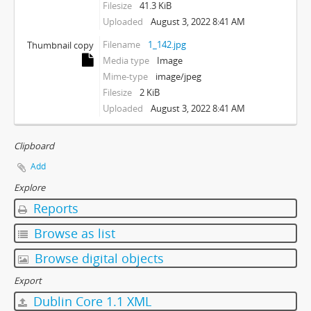
Filesize
41.3 KiB
Uploaded
August 3, 2022 8:41 AM
Filename
1_142.jpg
Thumbnail copy
Media type
Image
Mime-type
image/jpeg
Filesize
2 KiB
Uploaded
August 3, 2022 8:41 AM
Clipboard
Add
Explore
Reports
Browse as list
Browse digital objects
Export
Dublin Core 1.1 XML