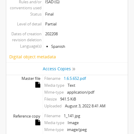
Rules and/or
ISAD (G)
conventions used
Status
Final
Level of detail
Partial
Dates of creation
202208
revision deletion
Language(s)
Spanish
Digital object metadata
Access Copies
Master file
Filename
1.6.5.652.pdf
Media type
Text
Mime-type
application/pdf
Filesize
941.5 KiB
Uploaded
August 3, 2022 8:41 AM
Filename
1_141.jpg
Reference copy
Media type
Image
Mime-type
image/jpeg