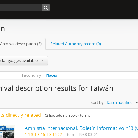
án
Archival description (2)
Related Authority record (0)
r languages available
Taxonomy
Places
hival description results for Taiwán
Sort by:
Date modified
lts directly related
Exclude narrower terms
Amnistía Internacional. Boletín Informativo n°3 (
1-1.3-1.3.16-1.3.16.22
Item
1988-03-01