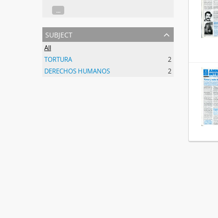
...
subject
All
TORTURA
2
DERECHOS HUMANOS
2