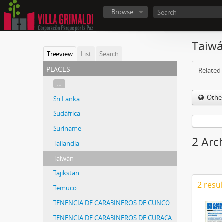
Browse
Taiw
Treeview
List
Search
places
Related 
...
Othe
Sri Lanka
Sudáfrica
Suriname
2 Arc
Tailandia
Taiwán
Tajikstan
2 resu
Temuco
TENENCIA DE CARABINEROS DE CUNCO
TENENCIA DE CARABINEROS DE CURACAVÍ