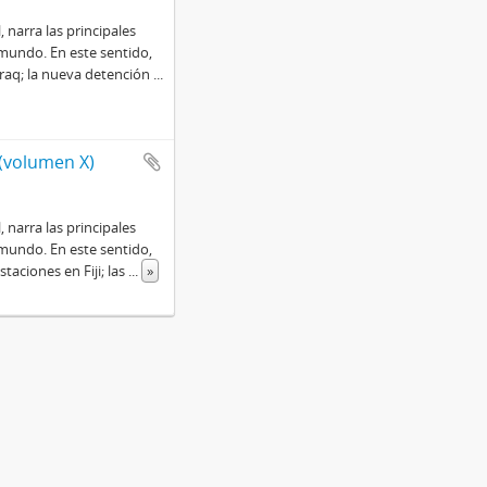
 narra las principales
mundo. En este sentido,
Iraq; la nueva detención
...
 (volumen X)
 narra las principales
mundo. En este sentido,
taciones en Fiji; las
...
»