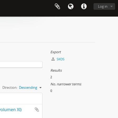
Log in
Export
SKOS
Results
2
No. narrower terms
Direction:
Descending
0
volumen XI)