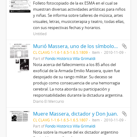
Folleto fotocopiado de la ex ESMA en el cual se
muestran diversas actividades artísticas para niños
y niñas. Se informa sobre talleres de música, artes
visuales, letras, musicoterapia y teatro, todas ellas,
con sus respectivas fechas y horarios.
Untitled
Murió Massera, uno de los símbolos de la dictadura argentina y supuesto "cerebro" de la represión.
CL CLAVG 1-1.6-1.6.5-1.6.5.1809
Item
2010-11-09
Part of
Fondo Histórico Villa Grimaldi
Nota acerca del fallecimiento a los 85 años del
exoficial de la Armada Emilio Massera, quien fue
despojado de su rango militar. Su deceso se
produjo como consecuencia de una hemorragia
cerebral. La nota aborda su participación y
responsabilidades durante la dictadura argentina.
Diario El Mercurio
Muere Massera, dictador y Don Juan.
CL CLAVG 1-1.6-1.6.5-1.6.5.1807
Item
2010-11-09
Part of
Fondo Histórico Villa Grimaldi
Nota sobre la muerte del ex dictador argentino