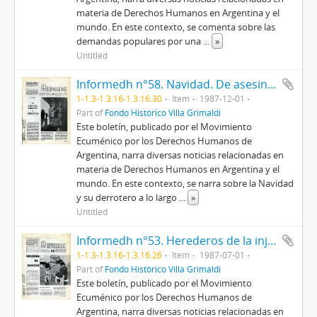
materia de Derechos Humanos en Argentina y el
mundo. En este contexto, se comenta sobre las
demandas populares por una
...
»
Untitled
Informedh n°58. Navidad. De asesinos, eruditos y auténticos.
1-1.3-1.3.16-1.3.16.30
Item
1987-12-01
Part of
Fondo Histórico Villa Grimaldi
Este boletín, publicado por el Movimiento
Ecuménico por los Derechos Humanos de
Argentina, narra diversas noticias relacionadas en
materia de Derechos Humanos en Argentina y el
mundo. En este contexto, se narra sobre la Navidad
y su derrotero a lo largo
...
»
Untitled
Informedh n°53. Herederos de la injusticia.
1-1.3-1.3.16-1.3.16.26
Item
1987-07-01
Part of
Fondo Histórico Villa Grimaldi
Este boletín, publicado por el Movimiento
Ecuménico por los Derechos Humanos de
Argentina, narra diversas noticias relacionadas en