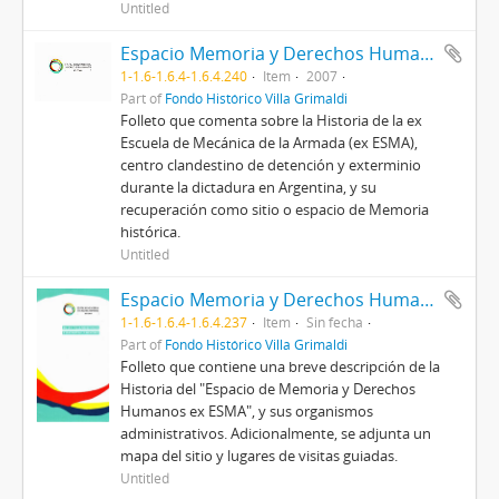
Untitled
Espacio Memoria y Derechos Humanos (ex ESMA). De centro clandestino a espacio para la Memoria
1-1.6-1.6.4-1.6.4.240
Item
2007
Part of
Fondo Histórico Villa Grimaldi
Folleto que comenta sobre la Historia de la ex
Escuela de Mecánica de la Armada (ex ESMA),
centro clandestino de detención y exterminio
durante la dictadura en Argentina, y su
recuperación como sitio o espacio de Memoria
histórica.
Untitled
Espacio Memoria y Derechos Humanos [Ex ESMA]
1-1.6-1.6.4-1.6.4.237
Item
Sin fecha
Part of
Fondo Histórico Villa Grimaldi
Folleto que contiene una breve descripción de la
Historia del "Espacio de Memoria y Derechos
Humanos ex ESMA", y sus organismos
administrativos. Adicionalmente, se adjunta un
mapa del sitio y lugares de visitas guiadas.
Untitled