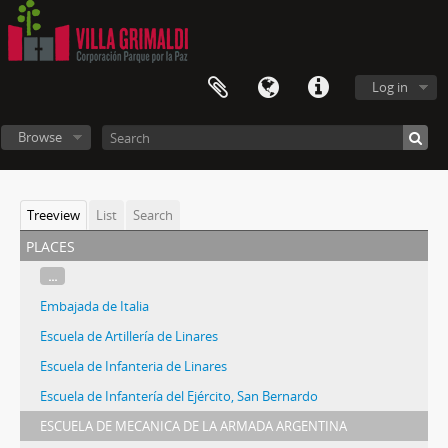
Log in
Browse
Treeview
List
Search
places
...
Embajada de Italia
Escuela de Artillería de Linares
Escuela de Infanteria de Linares
Escuela de Infantería del Ejército, San Bernardo
ESCUELA DE MECANICA DE LA ARMADA ARGENTINA