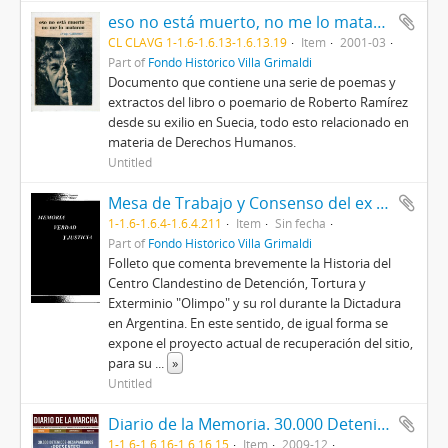
eso no está muerto, no me lo mataron "Viejo Guillermo"
CL CLAVG 1-1.6-1.6.13-1.6.13.19
Item
2001-03
Part of
Fondo Histórico Villa Grimaldi
Documento que contiene una serie de poemas y
extractos del libro o poemario de Roberto Ramírez
desde su exilio en Suecia, todo esto relacionado en
materia de Derechos Humanos.
Untitled
Mesa de Trabajo y Consenso del ex CCDTyE "Olimpo". Memoria Verdad y Justicia
1-1.6-1.6.4-1.6.4.211
Item
Sin fecha
Part of
Fondo Histórico Villa Grimaldi
Folleto que comenta brevemente la Historia del
Centro Clandestino de Detención, Tortura y
Exterminio "Olimpo" y su rol durante la Dictadura
en Argentina. En este sentido, de igual forma se
expone el proyecto actual de recuperación del sitio,
para su
...
»
Untitled
Diario de la Memoria. 30.000 Detenidos Desaparecidos ¡Presentes!
1-1.6-1.6.16-1.6.16.15
Item
2009-12