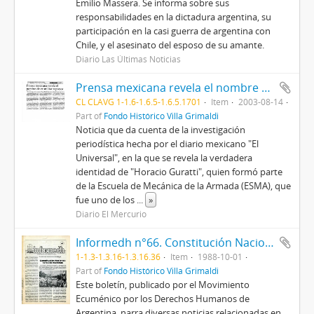
Emilio Massera. Se informa sobre sus
responsabilidades en la dictadura argentina, su
participación en la casi guerra de argentina con
Chile, y el asesinato del esposo de su amante.
Diario Las Últimas Noticias
Prensa mexicana revela el nombre de ex militar represor
CL CLAVG 1-1.6-1.6.5-1.6.5.1701
Item
2003-08-14
Part of
Fondo Histórico Villa Grimaldi
Noticia que da cuenta de la investigación
periodística hecha por el diario mexicano "El
Universal", en la que se revela la verdadera
identidad de "Horacio Guratti", quien formó parte
de la Escuela de Mecánica de la Armada (ESMA), que
fue uno de los
...
»
Diario El Mercurio
Informedh n°66. Constitución Nacional: tarea de mayorías.
1-1.3-1.3.16-1.3.16.36
Item
1988-10-01
Part of
Fondo Histórico Villa Grimaldi
Este boletín, publicado por el Movimiento
Ecuménico por los Derechos Humanos de
Argentina, narra diversas noticias relacionadas en