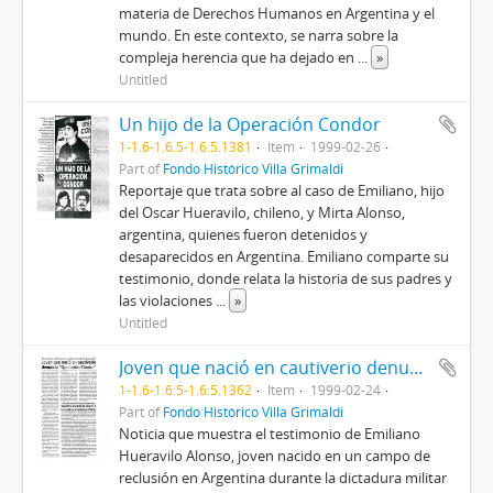
materia de Derechos Humanos en Argentina y el
mundo. En este contexto, se narra sobre la
compleja herencia que ha dejado en
...
»
Untitled
Un hijo de la Operación Condor
1-1.6-1.6.5-1.6.5.1381
Item
1999-02-26
Part of
Fondo Histórico Villa Grimaldi
Reportaje que trata sobre al caso de Emiliano, hijo
del Oscar Hueravilo, chileno, y Mirta Alonso,
argentina, quienes fueron detenidos y
desaparecidos en Argentina. Emiliano comparte su
testimonio, donde relata la historia de sus padres y
las violaciones
...
»
Untitled
Joven que nació en cautiverio denuncia "Operación Cóndor"
1-1.6-1.6.5-1.6.5.1362
Item
1999-02-24
Part of
Fondo Histórico Villa Grimaldi
Noticia que muestra el testimonio de Emiliano
Hueravilo Alonso, joven nacido en un campo de
reclusión en Argentina durante la dictadura militar