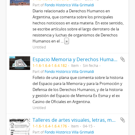
Part of
Fondo Histórico Villa Grimaldi
Diario relacionado a Derechos Humanos en
Argentina, que comenta sobre los principales
hechos noticiosos en esta materia. En este sentido,
se escribe artículos sobre el largo derrotero de la
resistencia y luchas de organismos de Derechos
Humanos en el
...
»
Untitled
Espacio Memoria y Derechos Humanos (ex ESMA). Visitas guiadas al ex casino de oficiales.
1-1.6-1.6.4-1.6.4.182
Item
Sin fecha
Part of
Fondo Histórico Villa Grimaldi
Folleto de una plana que comenta sobre la historia
del Espacio para la Memoria y para la Promoción y
Defensa de los Derechos Humanos, y de la historia
y gestión del Espacio de Memoria Ex Esma y el ex
Casino de Oficiales en Argentina.
Untitled
Talleres de artes visuales, letras, música, musicoterapia y teatro para chicos. El Ecunhi de los chicos Arte en Grande
1-1.6-1.6.4-1.6.4.176
Item
04-15
Part of
Fondo Histórico Villa Grimaldi