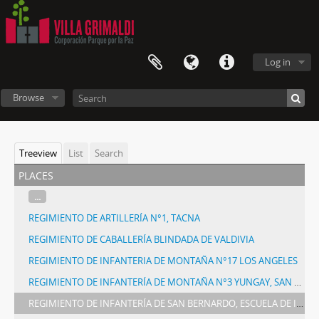
Log in
Browse
Treeview
List
Search
places
...
REGIMIENTO DE ARTILLERÍA N°1, TACNA
REGIMIENTO DE CABALLERÍA BLINDADA DE VALDIVIA
REGIMIENTO DE INFANTERIA DE MONTAÑA N°17 LOS ANGELES
REGIMIENTO DE INFANTERÍA DE MONTAÑA N°3 YUNGAY, SAN FELIPE
REGIMIENTO DE INFANTERÍA DE SAN BERNARDO, ESCUELA DE INFANTERÍA/CUARTEL N° 2 CERRO CHENA