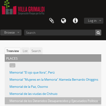
Log in
Browse
Treeview
List
Search
places
...
Memorial "El ojo que llora", Perú
Memorial "Mujeres en la Memoria" Alameda Bernardo Ohiggins
Memorial de la Paz, Osorno
Memorial de las viudas de Chihuio
Memorial de los Detenidos Desaparecidos y Ejecutados Políticos,Cementerio General