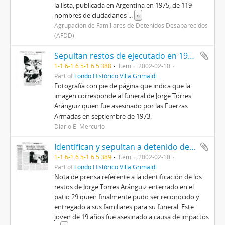
la lista, publicada en Argentina en 1975, de 119
nombres de ciudadanos
...
»
Agrupación de Familiares de Detenidos Desaparecidos
(AFDD)
Sepultan restos de ejecutado en 1973
1-1.6-1.6.5-1.6.5.388
Item
2002-02-10
Part of
Fondo Histórico Villa Grimaldi
Fotografía con pie de página que indica que la
imagen corresponde al funeral de Jorge Torres
Aránguiz quien fue asesinado por las Fuerzas
Armadas en septiembre de 1973.
Diario El Mercurio
Identifican y sepultan a detenido desaparecido
1-1.6-1.6.5-1.6.5.389
Item
2002-02-10
Part of
Fondo Histórico Villa Grimaldi
Nota de prensa referente a la identificación de los
restos de Jorge Torres Aránguiz enterrado en el
patio 29 quien finalmente pudo ser reconocido y
entregado a sus familiares para su funeral. Este
joven de 19 años fue asesinado a causa de impactos