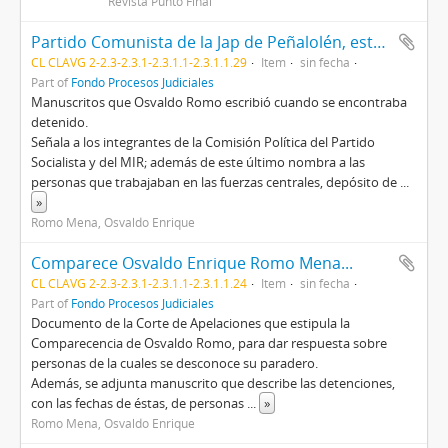
Revista Punto Final
Partido Comunista de la Jap de Peñalolén, esta era la junta de abastecimientos y precios
CL CLAVG 2-2.3-2.3.1-2.3.1.1-2.3.1.1.29
Item
sin fecha
Part of
Fondo Procesos Judiciales
Manuscritos que Osvaldo Romo escribió cuando se encontraba
detenido.
Señala a los integrantes de la Comisión Política del Partido
Socialista y del MIR; además de este último nombra a las
personas que trabajaban en las fuerzas centrales, depósito de
...
»
Romo Mena, Osvaldo Enrique
Comparece Osvaldo Enrique Romo Mena...
CL CLAVG 2-2.3-2.3.1-2.3.1.1-2.3.1.1.24
Item
sin fecha
Part of
Fondo Procesos Judiciales
Documento de la Corte de Apelaciones que estipula la
Comparecencia de Osvaldo Romo, para dar respuesta sobre
personas de la cuales se desconoce su paradero.
Además, se adjunta manuscrito que describe las detenciones,
con las fechas de éstas, de personas
...
»
Romo Mena, Osvaldo Enrique