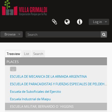
Log in
Browse
Treeview
List
Search
places
...
ESCUELA DE MECANICA DE LA ARMADA ARGENTINA
ESCUELA DE PARACAIDISTAS Y FUERZAS ESPECIALES DE PELDEHUE
Escuela de Suboficiales del Ejercito
Escuela Industrial de Maipu
ESCUELA MILITAR, BERNARDO O´HIGGINS