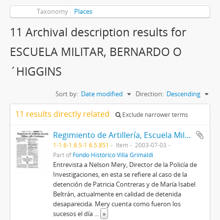
Taxonomy
Places
11 Archival description results for
ESCUELA MILITAR, BERNARDO O
´HIGGINS
Sort by:
Date modified
Direction:
Descending
11 results directly related
Exclude narrower terms
Regimiento de Artillería, Escuela Militar, calle Cienfuegos
1-1.6-1.6.5-1.6.5.851
Item
2003-07-03
Part of
Fondo Histórico Villa Grimaldi
Entrevista a Nelson Mery, Director de la Policía de
Investigaciones, en esta se refiere al caso de la
detención de Patricia Contreras y de María Isabel
Beltrán, actualmente en calidad de detenida
desaparecida. Mery cuenta como fueron los
sucesos el día
...
»