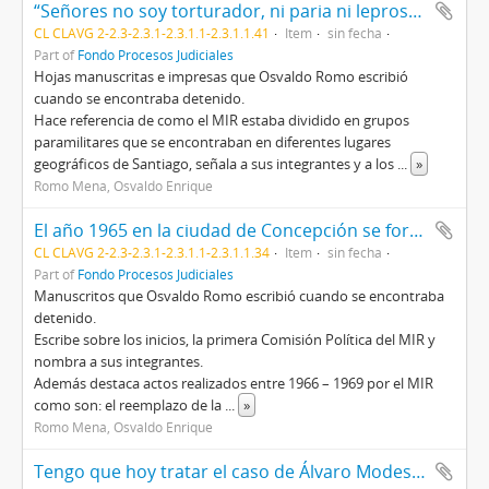
“Señores no soy torturador, ni paria ni leproso, soy un patriota a mi manera”
CL CLAVG 2-2.3-2.3.1-2.3.1.1-2.3.1.1.41
Item
sin fecha
Part of
Fondo Procesos Judiciales
Hojas manuscritas e impresas que Osvaldo Romo escribió
cuando se encontraba detenido.
Hace referencia de como el MIR estaba dividido en grupos
paramilitares que se encontraban en diferentes lugares
geográficos de Santiago, señala a sus integrantes y a los
...
»
Romo Mena, Osvaldo Enrique
El año 1965 en la ciudad de Concepción se forma la 1° Comisión Política
CL CLAVG 2-2.3-2.3.1-2.3.1.1-2.3.1.1.34
Item
sin fecha
Part of
Fondo Procesos Judiciales
Manuscritos que Osvaldo Romo escribió cuando se encontraba
detenido.
Escribe sobre los inicios, la primera Comisión Política del MIR y
nombra a sus integrantes.
Además destaca actos realizados entre 1966 – 1969 por el MIR
como son: el reemplazo de la
...
»
Romo Mena, Osvaldo Enrique
Tengo que hoy tratar el caso de Álvaro Modesto Vallejos Villagrán…