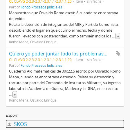
CL CLAVG 2-2.3-2.3.1-2.3.1.1-2.3.1.1.25
Item
sin fecha
Part of
Fondo Procesos Judiciales
Manuscritos que Osvaldo Romo escribió cuando se encontraba
detenido.
Relata la detención de integrantes del MIR y Partido Comunista,
describiendo el lugar en que ocurrió el hecho, fecha y donde
fueron llevados con posterioridad, como también indica los
...
»
Romo Mena, Osvaldo Enrique
Quiero yo poder juntar todo los problemas…
CL CLAVG 2-2.3-2.3.1-2.3.1.1-2.3.1.1.20
Item
sin fecha
Part of
Fondo Procesos Judiciales
Cuaderno Alo matemáticas de 30x22.5 escrito por Osvaldo Romo
Mena, cuando se encontraba detenido. Relata su detención y
tortura por parte del Comando de Institutos Militares, su ingreso
laboral a la Academia de Guerra, Madeco y la DINA, en el recinto
...
»
Romo Mena, Osvaldo Enrique
Export
SKOS