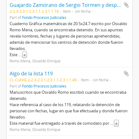
Guajardo Zamorano de Sergio Tormen y después...
2-2.3-2.3.1-2.3.1.1-2.3.1.1.16
Item
sin fecha
Part of
Fondo Procesos Judiciales
Cuaderno Gráfica matemáticas de 20.5x24.7 escrito por Osvaldo
Romo Mena, cuando se encontraba detenido. En sus apuntes
revela nombres, fechas y lugares de personas aprehendidas,
además de mencionar los centros de detención donde fueron
llevados.
Este
...
»
Romo Mena, Osvaldo Enrique
Algo de la lista 119
CL CLAVG 2-2.3-2.3.1-2.3.1.1-2.3.1.1.49
Item
sin fecha
Part of
Fondo Procesos Judiciales
Manuscritos que Osvaldo Romo escribió cuando se encontraba
detenido.
Hace referencia al caso de los 119, relatando la detención de
personas con fechas, lugar en que fue efectuada y donde fueron
llevados.
Este material fue entregado a través de comodato por
...
»
Romo Mena, Osvaldo Enrique