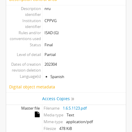
Description
nru
identifier
Institution
CPPVG
identifier
Rules and/or
ISAD (G)
conventions used
Status
Final
Level of detail
Partial
Dates of creation
202304
revision deletion
Language(s)
Spanish
Digital object metadata
Access Copies
Master file
Filename
1.6.5.1123.pdf
Media type
Text
Mime-type
application/pdf
Filesize
478 KiB