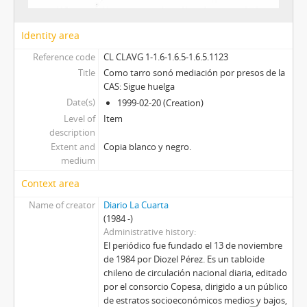
Identity area
Reference code
CL CLAVG 1-1.6-1.6.5-1.6.5.1123
Title
Como tarro sonó mediación por presos de la
CAS: Sigue huelga
Date(s)
1999-02-20 (Creation)
Level of
Item
description
Extent and
Copia blanco y negro.
medium
Context area
Name of creator
Diario La Cuarta
(1984 -)
Administrative history
El periódico fue fundado el 13 de noviembre
de 1984 por Diozel Pérez. Es un tabloide
chileno de circulación nacional diaria, editado
por el consorcio Copesa, dirigido a un público
de estratos socioeconómicos medios y bajos,