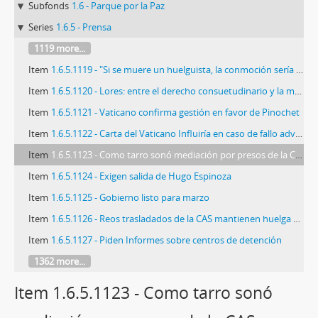
Subfonds
1.6 - Parque por la Paz
Series
1.6.5 - Prensa
1119 more...
Item
1.6.5.1119 - "Si se muere un huelguista, la conmoción sería mundial"
Item
1.6.5.1120 - Lores: entre el derecho consuetudinario y la moderna legislación sobre derechos humanos
Item
1.6.5.1121 - Vaticano confirma gestión en favor de Pinochet
Item
1.6.5.1122 - Carta del Vaticano Influiría en caso de fallo adverso
Item
1.6.5.1123 - Como tarro sonó mediación por presos de la CAS: Sigue huelga
Item
1.6.5.1124 - Exigen salida de Hugo Espinoza
Item
1.6.5.1125 - Gobierno listo para marzo
Item
1.6.5.1126 - Reos trasladados de la CAS mantienen huelga de hambre
Item
1.6.5.1127 - Piden Informes sobre centros de detención
1362 more...
Item 1.6.5.1123 - Como tarro sonó