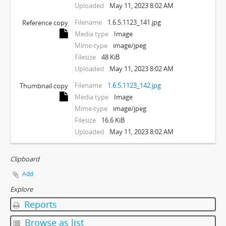
Uploaded
May 11, 2023 8:02 AM
Filename
1.6.5.1123_141.jpg
Reference copy
Media type
Image
Mime-type
image/jpeg
Filesize
48 KiB
Uploaded
May 11, 2023 8:02 AM
Filename
1.6.5.1123_142.jpg
Thumbnail copy
Media type
Image
Mime-type
image/jpeg
Filesize
16.6 KiB
Uploaded
May 11, 2023 8:02 AM
Clipboard
Add
Explore
Reports
Browse as list