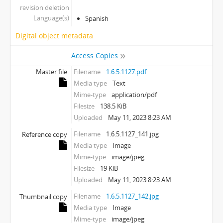
revision deletion
Language(s)
Spanish
Digital object metadata
Access Copies
Master file
Filename
1.6.5.1127.pdf
Media type
Text
Mime-type
application/pdf
Filesize
138.5 KiB
Uploaded
May 11, 2023 8:23 AM
Filename
1.6.5.1127_141.jpg
Reference copy
Media type
Image
Mime-type
image/jpeg
Filesize
19 KiB
Uploaded
May 11, 2023 8:23 AM
Filename
1.6.5.1127_142.jpg
Thumbnail copy
Media type
Image
Mime-type
image/jpeg