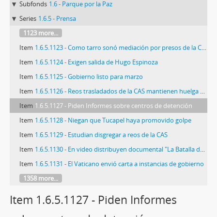
Subfonds
1.6 - Parque por la Paz
Series
1.6.5 - Prensa
1123 more...
Item
1.6.5.1123 - Como tarro sonó mediación por presos de la CAS: Sigue huelga
Item
1.6.5.1124 - Exigen salida de Hugo Espinoza
Item
1.6.5.1125 - Gobierno listo para marzo
Item
1.6.5.1126 - Reos trasladados de la CAS mantienen huelga de hambre
Item
1.6.5.1127 - Piden Informes sobre centros de detención
Item
1.6.5.1128 - Niegan que Tucapel haya promovido golpe
Item
1.6.5.1129 - Estudian disgregar a reos de la CAS
Item
1.6.5.1130 - En video distribuyen documental "La Batalla de Chile"
Item
1.6.5.1131 - El Vaticano envió carta a instancias de gobierno
1358 more...
Item 1.6.5.1127 - Piden Informes