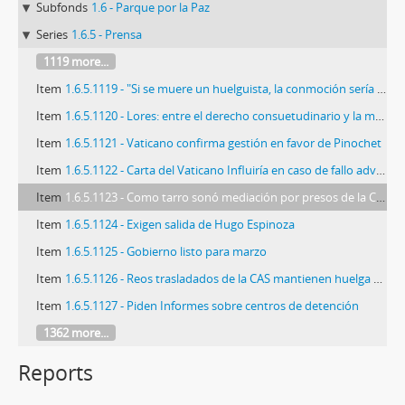
Subfonds
1.6 - Parque por la Paz
Series
1.6.5 - Prensa
1119 more...
Item
1.6.5.1119 - "Si se muere un huelguista, la conmoción sería mundial"
Item
1.6.5.1120 - Lores: entre el derecho consuetudinario y la moderna legislación sobre derechos humanos
Item
1.6.5.1121 - Vaticano confirma gestión en favor de Pinochet
Item
1.6.5.1122 - Carta del Vaticano Influiría en caso de fallo adverso
Item
1.6.5.1123 - Como tarro sonó mediación por presos de la CAS: Sigue huelga
Item
1.6.5.1124 - Exigen salida de Hugo Espinoza
Item
1.6.5.1125 - Gobierno listo para marzo
Item
1.6.5.1126 - Reos trasladados de la CAS mantienen huelga de hambre
Item
1.6.5.1127 - Piden Informes sobre centros de detención
1362 more...
Reports