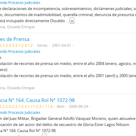
ondo Procesos Judiciales
 declaraciones de incompetencia, sobreseimientos, dictámenes judiciales, 
o, documentos de inadmisibilidad, querella criminal, denuncia de presunta d
stá inclupado directamente Osvaldo
...
»
na, Osvaldo Enrique
es de Prensa
 2-2.3-2.3.1-2.3.1.2
Series
2001-04-01
ondo Procesos Judiciales
e:
pilación de recortes de prensa sin medio, entre el año 2004 (enero, agosto, 
ero).
pilación de recortes de prensa sin medio, entre el año 2001 (abril) y 2005 (en
na, Osvaldo Enrique
cia N° 164. Causa Rol N° 1072-98
 2-2.3-2.3.1-2.3.1.11-2.3.1.11.4
Item
2000-08-29
ondo Procesos Judiciales
 del Juez Militar, Brigadier General Adolfo Vásquez Moreno, quien absuel
usación de ser autor del delito de secuestro de Gloria Ester Lagos Nilsson.
a N° 164. Causa Rol N° 1072-98.