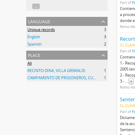
Part of
F
...
Contiene
a proces
language
donde e
Romo Me
Unique records
3
English
3
Recort
Spanish
2
CL CLAVG
Part of
F
place
Contien
1.- Reco
All
2005 (en
RECINTO DINA, VILLA GRIMALDI
1
2.- Reco
CAMPAMENTO DE PRISIONEROS, CUATRO ÁLAMOS
1
3.-
...
»
Romo Me
Senten
CL CLAVG
Part of
F
Dictamen
de la ac
Sentenci