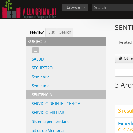
Browse
SENT
Treeview
List
Search
subjects
Related 
...
Othe
SALUD
SECUESTRO
Seminario
3 Arc
Seminario
SENTENCIA
SERVICIO DE INTELIGENCIA
3 resu
SERVICIO MILITAR
Sistema penitenciario
Expedi
CL CLAVG
Sitios de Memoria