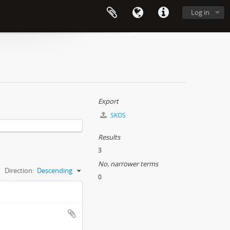
Log in
Export
SKOS
Results
3
No. narrower terms
Direction:
Descending
0