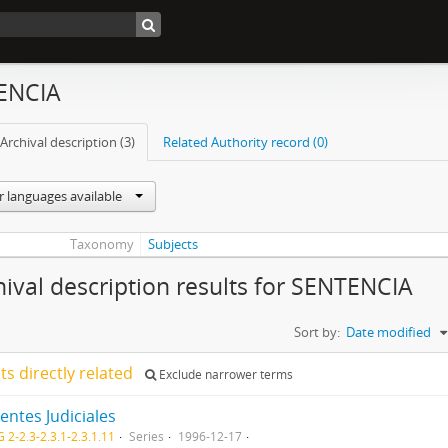
ENCIA
Archival description (3)
Related Authority record (0)
r languages available
Taxonomy
Subjects
hival description results for SENTENCIA
Sort by:
Date modified
lts directly related
Exclude narrower terms
entes Judiciales
 2-2.3-2.3.1-2.3.1.11
Series
1996-12-17