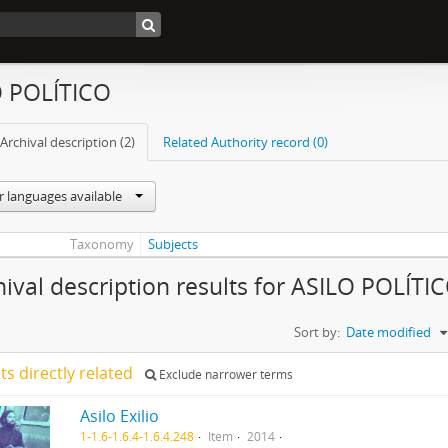
O POLÍTICO
Archival description (2)
Related Authority record (0)
r languages available
Taxonomy
Subjects
hival description results for ASILO POLÍTI
Sort by:
Date modified
lts directly related
Exclude narrower terms
Asilo Exilio
1-1.6-1.6.4-1.6.4.248
Item
2014