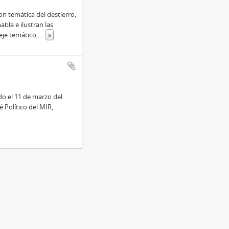
n temática del destierro,
abla e ilustran las
eje temático,
...
»
o el 11 de marzo del
Político del MIR,