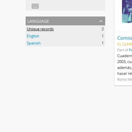
...
language
Unique records
2
English
1
Comisi
Spanish
1
CL CLAVG 
Part of
F
Cuaderno
2003, cu
además,
hacer re
Romo Me