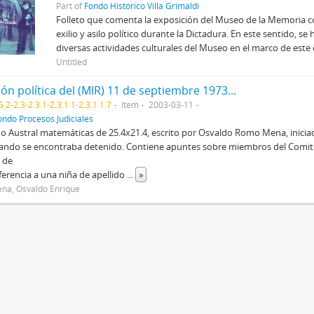
Part of
Fondo Histórico Villa Grimaldi
Folleto que comenta la exposición del Museo de la Memoria co
exilio y asilo político durante la Dictadura. En este sentido, se h
diversas actividades culturales del Museo en el marco de este 
Untitled
ón política del (MIR) 11 de septiembre 1973...
2-2.3-2.3.1-2.3.1.1-2.3.1.1.7
Item
2003-03-11
ondo Procesos Judiciales
 Austral matemáticas de 25.4x21.4, escrito por Osvaldo Romo Mena, iniciad
ando se encontraba detenido. Contiene apuntes sobre miembros del Comité 
 de
ferencia a una niña de apellido
...
»
na, Osvaldo Enrique