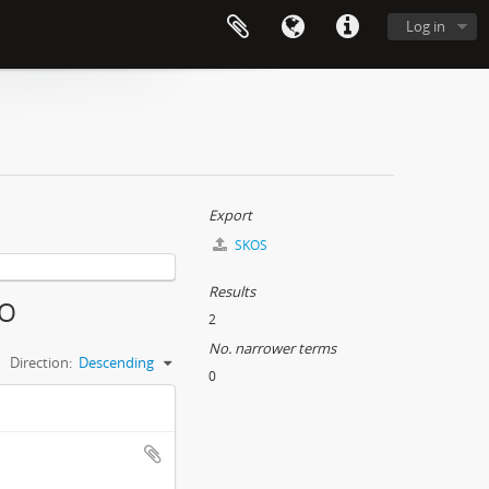
Log in
Export
SKOS
Results
CO
2
No. narrower terms
Direction:
Descending
0