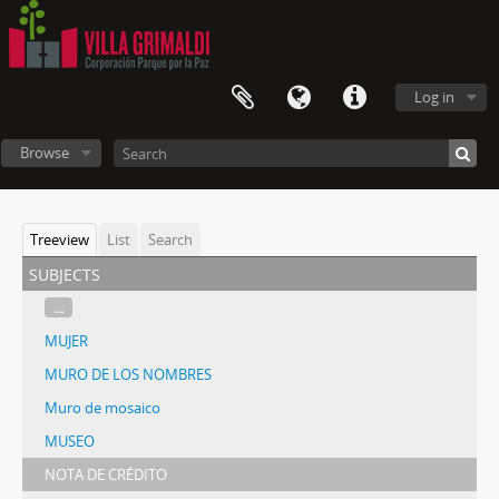
Log in
Browse
Treeview
List
Search
subjects
...
MUJER
MURO DE LOS NOMBRES
Muro de mosaico
MUSEO
NOTA DE CRÉDITO