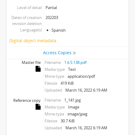
Level of detail
Partial
Dates of creation
202203
revision deletion
Language(s)
Spanish
Digital object metadata
Access Copies
Master file
Filename
1.6.5.138.pdf
Media type
Text
Mime-type
application/pdf
Filesize
419 KiB
Uploaded
March 16, 2022 6:19 AM
Filename
1_141.jpg
Reference copy
Media type
Image
Mime-type
image/jpeg
Filesize
30.7 KiB
Uploaded
March 16, 2022 6:19 AM