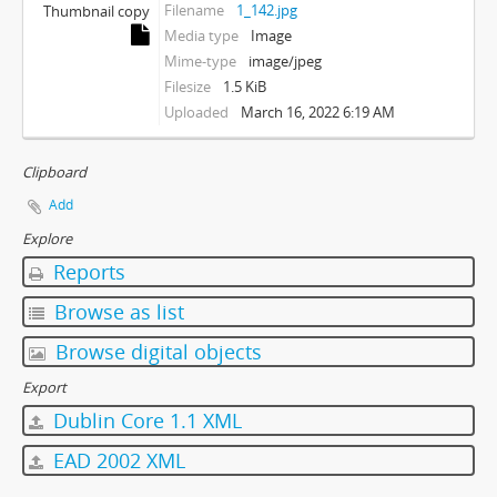
Filename
1_142.jpg
Thumbnail copy
Media type
Image
Mime-type
image/jpeg
Filesize
1.5 KiB
Uploaded
March 16, 2022 6:19 AM
Clipboard
Add
Explore
Reports
Browse as list
Browse digital objects
Export
Dublin Core 1.1 XML
EAD 2002 XML