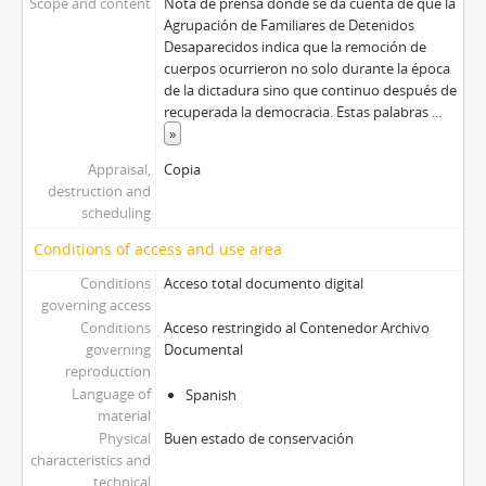
Scope and content
Nota de prensa donde se da cuenta de que la
Agrupación de Familiares de Detenidos
Desaparecidos indica que la remoción de
cuerpos ocurrieron no solo durante la época
de la dictadura sino que continuo después de
recuperada la democracia. Estas palabras
...
»
Appraisal,
Copia
destruction and
scheduling
Conditions of access and use area
Conditions
Acceso total documento digital
governing access
Conditions
Acceso restringido al Contenedor Archivo
governing
Documental
reproduction
Language of
Spanish
material
Physical
Buen estado de conservación
characteristics and
technical