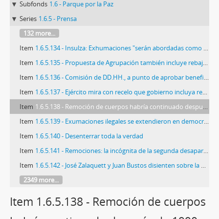
Subfonds
1.6 - Parque por la Paz
Series
1.6.5 - Prensa
132 more...
Item
1.6.5.134 - Insulza: Exhumaciones "serán abordadas como todos lo demás" temas
Item
1.6.5.135 - Propuesta de Agrupación también incluye rebaja de penas
Item
1.6.5.136 - Comisión de DD.HH., a punto de aprobar beneficio para reos por terrorismo
Item
1.6.5.137 - Ejército mira con recelo que gobierno incluya remociones en propuesta de DD.HH
Item
1.6.5.138 - Remoción de cuerpos habría continuado después de 1990
Item
1.6.5.139 - Exumaciones ilegales se extendieron en democracia
Item
1.6.5.140 - Desenterrar toda la verdad
Item
1.6.5.141 - Remociones: la incógnita de la segunda desaparición
Item
1.6.5.142 - José Zalaquett y Juan Bustos disienten sobre la penalidad
2349 more...
Item 1.6.5.138 - Remoción de cuerpos