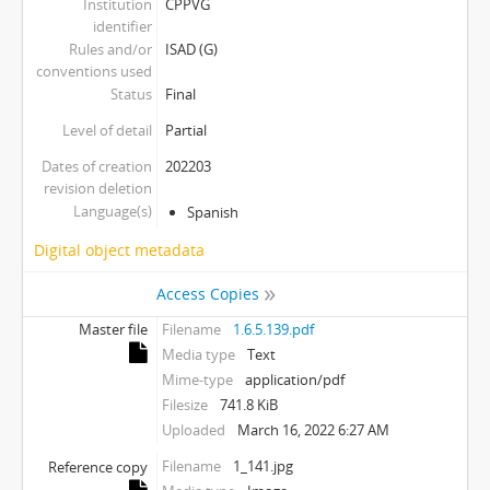
Institution
CPPVG
identifier
Rules and/or
ISAD (G)
conventions used
Status
Final
Level of detail
Partial
Dates of creation
202203
revision deletion
Language(s)
Spanish
Digital object metadata
Access Copies
Master file
Filename
1.6.5.139.pdf
Media type
Text
Mime-type
application/pdf
Filesize
741.8 KiB
Uploaded
March 16, 2022 6:27 AM
Filename
1_141.jpg
Reference copy