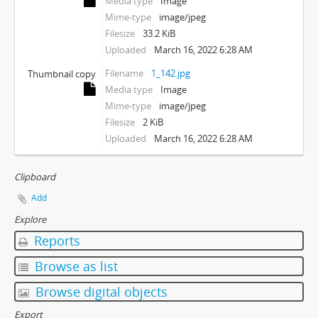
Media type
Image
Mime-type
image/jpeg
Filesize
33.2 KiB
Uploaded
March 16, 2022 6:28 AM
Filename
1_142.jpg
Thumbnail copy
Media type
Image
Mime-type
image/jpeg
Filesize
2 KiB
Uploaded
March 16, 2022 6:28 AM
Clipboard
Add
Explore
Reports
Browse as list
Browse digital objects
Export