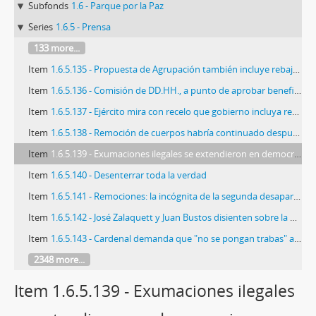
Subfonds
1.6 - Parque por la Paz
Series
1.6.5 - Prensa
133 more...
Item
1.6.5.135 - Propuesta de Agrupación también incluye rebaja de penas
Item
1.6.5.136 - Comisión de DD.HH., a punto de aprobar beneficio para reos por terrorismo
Item
1.6.5.137 - Ejército mira con recelo que gobierno incluya remociones en propuesta de DD.HH
Item
1.6.5.138 - Remoción de cuerpos habría continuado después de 1990
Item
1.6.5.139 - Exumaciones ilegales se extendieron en democracia
Item
1.6.5.140 - Desenterrar toda la verdad
Item
1.6.5.141 - Remociones: la incógnita de la segunda desaparición
Item
1.6.5.142 - José Zalaquett y Juan Bustos disienten sobre la penalidad
Item
1.6.5.143 - Cardenal demanda que "no se pongan trabas" a la reparación
2348 more...
Item 1.6.5.139 - Exumaciones ilegales