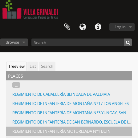
Log in
Browse
Treeview
List
Search
places
...
REGIMIENTO DE CABALLERÍA BLINDADA DE VALDIVIA
REGIMIENTO DE INFANTERIA DE MONTAÑA N°17 LOS ANGELES
REGIMIENTO DE INFANTERÍA DE MONTAÑA N°3 YUNGAY, SAN FELIPE
REGIMIENTO DE INFANTERÍA DE SAN BERNARDO, ESCUELA DE INFANTERÍA/CUARTEL N° 2 CERRO CHENA
REGIMIENTO DE INFANTERÍA MOTORIZADA N°1 BUIN