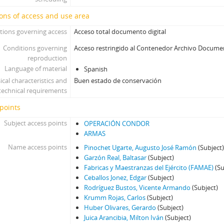
ons of access and use area
tions governing access
Acceso total documento digital
Conditions governing
Acceso restringido al Contenedor Archivo Docume
reproduction
Language of material
Spanish
ical characteristics and
Buen estado de conservación
technical requirements
points
Subject access points
OPERACIÓN CONDOR
ARMAS
Name access points
Pinochet Ugarte, Augusto José Ramón
(Subject
Garzón Real, Baltasar
(Subject)
Fabricas y Maestranzas del Ejército (FAMAE)
(Su
Ceballos Jonez, Edgar
(Subject)
Rodríguez Bustos, Vicente Armando
(Subject)
Krumm Rojas, Carlos
(Subject)
Huber Olivares, Gerardo
(Subject)
Juica Arancibia, Milton Iván
(Subject)