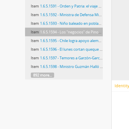
Item
1.6.5.1591 - Orden y Patria: el viaje de Lagos a Europa
Item
1.6.5.1592 - Ministra de Defensa Michelle Bachelet "La Concertación en un momento perdió su sentido"
Item
1.6.5.1593 - Niño baleado en población Yungay es hijo de ex frentista encarcelado en Colina II
Item
1.6.5.1594 - Los "negocios" de Pinochet y familia
Item
1.6.5.1595 - Chile logra apoyo alemán para negociación con UE
Item
1.6.5.1596 - El lunes cortan queque de sobreseimiento a Pinochet
Item
1.6.5.1597 - Temores a Garzón-Garcés
Item
1.6.5.1598 - Ministro Guzmán Halló Restos Óseos
892 more...
Identit