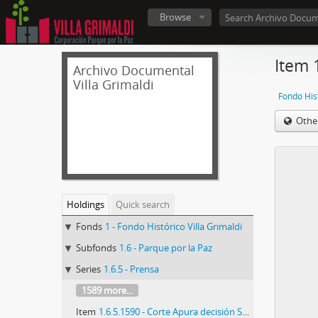
Browse
Item 
Archivo Documental
Villa Grimaldi
Fondo Hist
Othe
Holdings
Quick search
Fonds
1 - Fondo Histórico Villa Grimaldi
Subfonds
1.6 - Parque por la Paz
Series
1.6.5 - Prensa
1589 more...
Item
1.6.5.1590 - Corte Apura decisión Sobre Pinochet