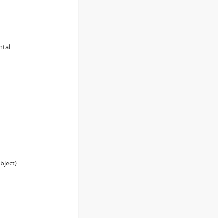
ntal
)
bject)