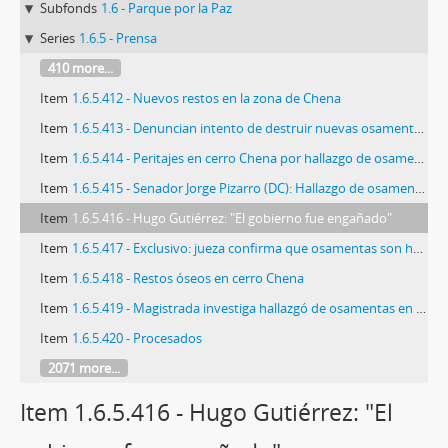
Subfonds
1.6 - Parque por la Paz
Series
1.6.5 - Prensa
410 more...
Item
1.6.5.412 - Nuevos restos en la zona de Chena
Item
1.6.5.413 - Denuncian intento de destruir nuevas osamentas en Escuela de Infanteria
Item
1.6.5.414 - Peritajes en cerro Chena por hallazgo de osamentas
Item
1.6.5.415 - Senador Jorge Pizarro (DC): Hallazgo de osamentas pone en tela de juicio a la Mesa de Dialogo
Item
1.6.5.416 - Hugo Gutiérrez: "El gobierno fue engañado"
Item
1.6.5.417 - Exclusivo: jueza confirma que osamentas son humanas
Item
1.6.5.418 - Restos óseos en cerro Chena
Item
1.6.5.419 - Magistrada investiga hallazgó de osamentas en Cerro Chena
Item
1.6.5.420 - Procesados
2071 more...
Item 1.6.5.416 - Hugo Gutiérrez: "El