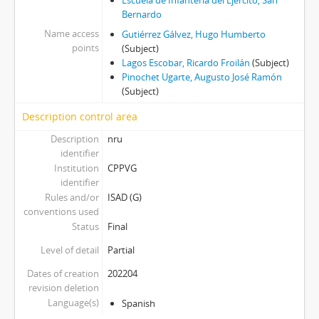
Escuela de Infantería del Ejército, San
Bernardo
Name access
Gutiérrez Gálvez, Hugo Humberto
points
(Subject)
Lagos Escobar, Ricardo Froilán
(Subject)
Pinochet Ugarte, Augusto José Ramón
(Subject)
Description control area
Description
nru
identifier
Institution
CPPVG
identifier
Rules and/or
ISAD (G)
conventions used
Status
Final
Level of detail
Partial
Dates of creation
202204
revision deletion
Language(s)
Spanish