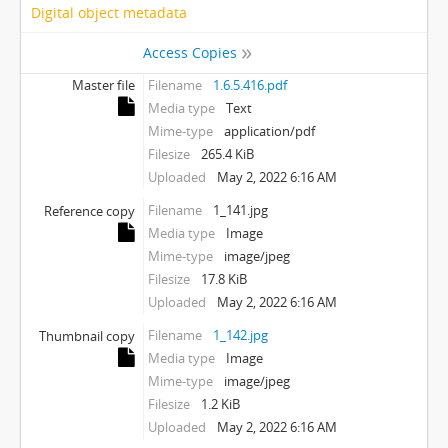
Digital object metadata
Access Copies
Master file
Filename
1.6.5.416.pdf
Media type
Text
Mime-type
application/pdf
Filesize
265.4 KiB
Uploaded
May 2, 2022 6:16 AM
Filename
1_141.jpg
Reference copy
Media type
Image
Mime-type
image/jpeg
Filesize
17.8 KiB
Uploaded
May 2, 2022 6:16 AM
Filename
1_142.jpg
Thumbnail copy
Media type
Image
Mime-type
image/jpeg
Filesize
1.2 KiB
Uploaded
May 2, 2022 6:16 AM