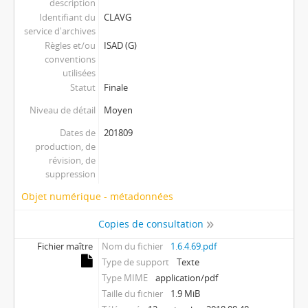
description
Identifiant du
CLAVG
service d'archives
Règles et/ou
ISAD (G)
conventions
utilisées
Statut
Finale
Niveau de détail
Moyen
Dates de
201809
production, de
révision, de
suppression
Objet numérique - métadonnées
Copies de consultation
Fichier maître
Nom du fichier
1.6.4.69.pdf
Type de support
Texte
Type MIME
application/pdf
Taille du fichier
1.9 MiB