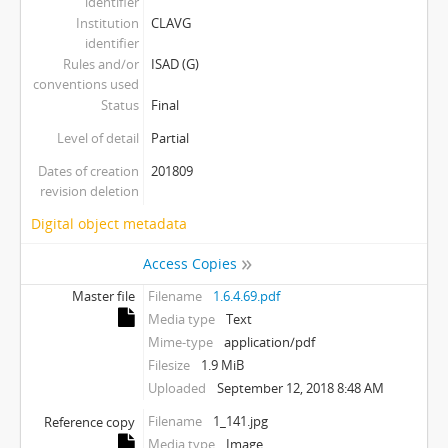
identifier
Institution
CLAVG
identifier
Rules and/or
ISAD (G)
conventions used
Status
Final
Level of detail
Partial
Dates of creation
201809
revision deletion
Digital object metadata
Access Copies
Master file
Filename
1.6.4.69.pdf
Media type
Text
Mime-type
application/pdf
Filesize
1.9 MiB
Uploaded
September 12, 2018 8:48 AM
Filename
1_141.jpg
Reference copy
Media type
Image