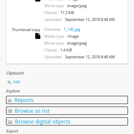
Mime-type
image/jpeg
Filesize
17.2 KiB
Uploaded
September 12, 2018 8:48 AM
Filename
1_142.jpg
Thumbnail copy
Media type
Image
Mime-type
image/jpeg
Filesize
1.4 KiB
Uploaded
September 12, 2018 8:48 AM
Clipboard
Add
Explore
Reports
Browse as list
Browse digital objects
Export