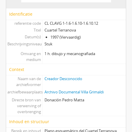
Identificatie
referentie code
CL CLAVG 1-1.6-1.6.10-1.6.10.12
Titel
Cuartel Terranova
Datum(s)
1997 (Vervaardig)
Beschrijvingsniveau
Stuk
Omvang en
1 h. dibujo y mecanografiada
medium
Context
Naam van de
Creador Desconocido
archiefvormer
archiefbewaarplaats
Archivo Documental Villa Grimaldi
Directe bron van
Donación Pedro Matta
verwerving of
overbrenging
Inhoud en structuur
Bereik en inhoud
Plano esquemático del Cuartel Terranova