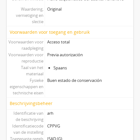
Waardering,
Original
vernietiging en
slectie
Voorwaarden voor toegang en gebruik
Voorwaarden voor
Acceso total
raadpleging
Voorwaarden voor
Previa autorización
reproductie
Taal van het
Spaans
materiaal
Fysieke
Buen estado de conservación
eigenschappen en
technische eisen
Beschrijvingsbeheer
Identificatie van
arh
de beschrijving
Identificatiecode
CPPVG
van de instelling
Toegepaste regels
ISAD (G)