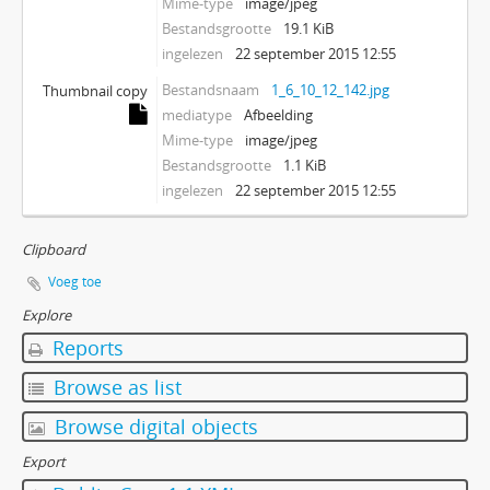
Mime-type
image/jpeg
Bestandsgrootte
19.1 KiB
ingelezen
22 september 2015 12:55
Bestandsnaam
1_6_10_12_142.jpg
Thumbnail copy
mediatype
Afbeelding
Mime-type
image/jpeg
Bestandsgrootte
1.1 KiB
ingelezen
22 september 2015 12:55
Clipboard
Voeg toe
Explore
Reports
Browse as list
Browse digital objects
Export