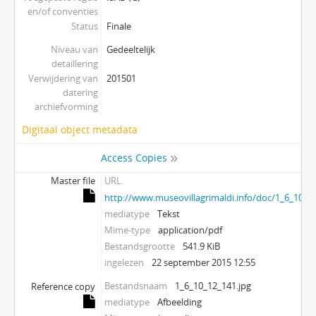
en/of conventies
Status
Finale
Niveau van
Gedeeltelijk
detaillering
Verwijdering van
201501
datering
archiefvorming
Digitaal object metadata
Access Copies
Master file
URL
http://www.museovillagrimaldi.info/doc/1_6_10_12
mediatype
Tekst
Mime-type
application/pdf
Bestandsgrootte
541.9 KiB
ingelezen
22 september 2015 12:55
Bestandsnaam
1_6_10_12_141.jpg
Reference copy
mediatype
Afbeelding