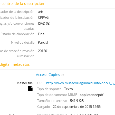
 control de la descripción
icador de la descripción
arh
icador de la institución
CPPVG
eglas y/o convenciones
ISAD (G)
usadas
Estado de elaboración
Final
Nivel de detalle
Parcial
as de creación revisión
201501
eliminación
digital metadatos
Access Copies
Master file
URL
http://www.museovillagrimaldi.info/doc/1_6
Tipo de soporte
Texto
Tipo de documento MIME
application/pdf
Tamaño del archivo
541.9 KiB
Cargado
22 de septiembre de 2015 12:55