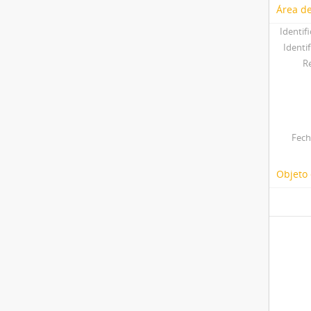
Área de
Identif
Identif
R
Fech
Objeto 