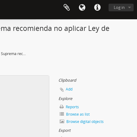
Log in
prema recomienda no aplicar Ley de
Primera mujer fiscal de la Suprema recomienda no aplicar Ley de amnistía en caso de detenido desaparecido
Clipboard
Add
Explore
Reports
Browse as list
Browse digital objects
Export