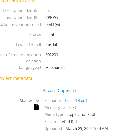
tion control area
Description identifier
nru
Institution identifier
CPPVG
d/or conventions used
ISAD (G)
Status
Final
Level of detail
Partial
tes of creation revision
202203
deletion
Language(s)
Spanish
 object metadata
Access Copies
Master file
Filename
1.6.5.219.pdf
Media type
Text
Mime-type
application/pdf
Filesize
691.4 KiB
Uploaded
March 29, 2022 6:44 AM