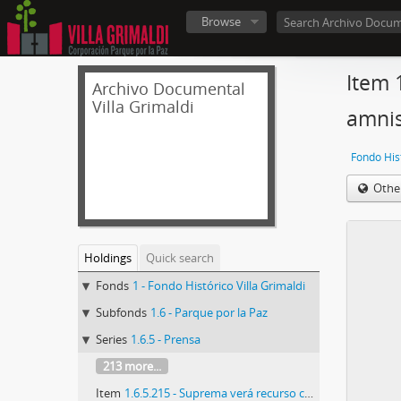
Browse
Item 
Archivo Documental
Villa Grimaldi
amnis
Fondo Hist
Othe
Holdings
Quick search
Fonds
1 - Fondo Histórico Villa Grimaldi
Subfonds
1.6 - Parque por la Paz
Series
1.6.5 - Prensa
213 more...
Item
1.6.5.215 - Suprema verá recurso contra sobreseimiento de Pinochet