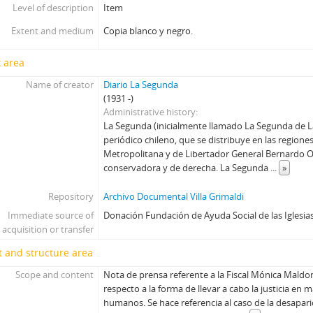
Level of description
Item
Extent and medium
Copia blanco y negro.
 area
Name of creator
Diario La Segunda
(1931 -)
Administrative history
La Segunda (inicialmente llamado La Segunda de La
periódico chileno, que se distribuye en las regione
Metropolitana y de Libertador General Bernardo O
conservadora y de derecha. La Segunda
...
»
Repository
Archivo Documental Villa Grimaldi
Immediate source of
Donación Fundación de Ayuda Social de las Iglesias
acquisition or transfer
 and structure area
Scope and content
Nota de prensa referente a la Fiscal Mónica Maldo
respecto a la forma de llevar a cabo la justicia en 
humanos. Se hace referencia al caso de la desapar