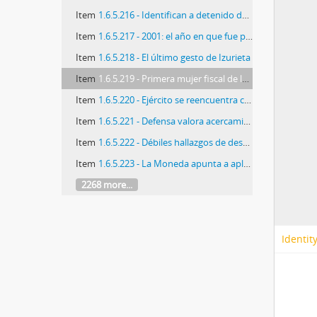
Item
1.6.5.216 - Identifican a detenido desaparecido de la Décima Región
Item
1.6.5.217 - 2001: el año en que fue procesado Pinochet
Item
1.6.5.218 - El último gesto de Izurieta
Item
1.6.5.219 - Primera mujer fiscal de la Suprema recomienda no aplicar Ley de amnistía en caso de detenido desaparecido
Item
1.6.5.220 - Ejército se reencuentra con la memoria de general Prats
Item
1.6.5.221 - Defensa valora acercamiento de familia Prats con el Ejército
Item
1.6.5.222 - Débiles hallazgos de desaparecidos
Item
1.6.5.223 - La Moneda apunta a aplacar críticas a informe de FF.AA.
2268 more...
Identit