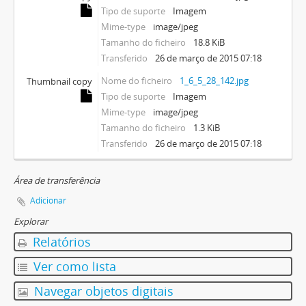
Tipo de suporte
Imagem
Mime-type
image/jpeg
Tamanho do ficheiro
18.8 KiB
Transferido
26 de março de 2015 07:18
Nome do ficheiro
1_6_5_28_142.jpg
Thumbnail copy
Tipo de suporte
Imagem
Mime-type
image/jpeg
Tamanho do ficheiro
1.3 KiB
Transferido
26 de março de 2015 07:18
Área de transferência
Adicionar
Explorar
Relatórios
Ver como lista
Navegar objetos digitais