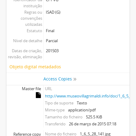
instituição
Regras ou
ISAD (G)
convenções
utilizadas
Estatuto
Final
Nível de detalhe
Parcial
Datas de criação,
201503
revisão, eliminação
Objeto digital metadados
Access Copies
Master file
URL
http://www.museovillagrimaldi.info/doc/1_6_5_28.
Tipo de suporte
Texto
Mime-type
application/pdf
Tamanho do ficheiro
525.5 KiB
Transferido
26 de março de 2015 07:18
Nome do ficheiro
1_6_5_28_141.jpg
Reference copy