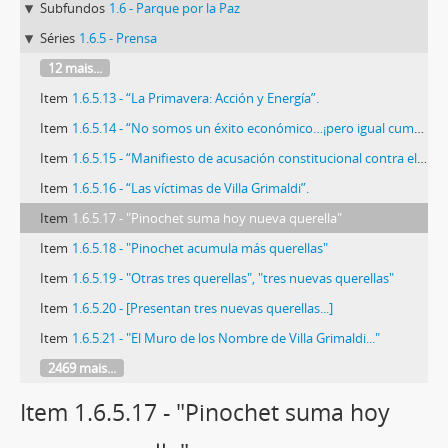
Subfundos
1.6 - Parque por la Paz
Séries
1.6.5 - Prensa
12 mais...
Item
1.6.5.13 - “La Primavera: Acción y Energía”.
Item
1.6.5.14 - “No somos un éxito económico…¡pero igual cumplimos 5 años!”
Item
1.6.5.15 - “Manifiesto de acusación constitucional contra el General Pinochet”
Item
1.6.5.16 - “Las víctimas de Villa Grimaldi”.
Item
1.6.5.17 - "Pinochet suma hoy nueva querella"
Item
1.6.5.18 - "Pinochet acumula más querellas"
Item
1.6.5.19 - "Otras tres querellas", "tres nuevas querellas"
Item
1.6.5.20 - [Presentan tres nuevas querellas...]
Item
1.6.5.21 - "El Muro de los Nombre de Villa Grimaldi..."
2469 mais...
Item 1.6.5.17 - "Pinochet suma hoy