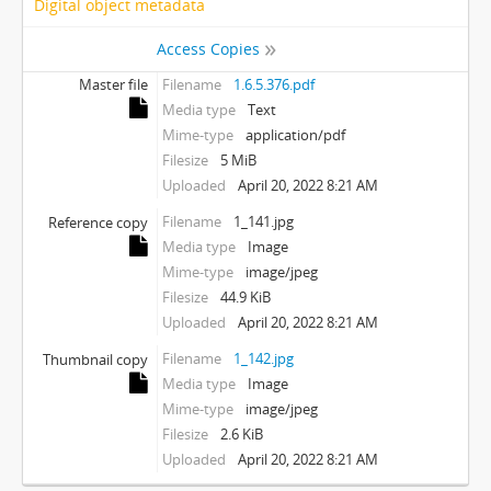
Digital object metadata
Access Copies
Master file
Filename
1.6.5.376.pdf
Media type
Text
Mime-type
application/pdf
Filesize
5 MiB
Uploaded
April 20, 2022 8:21 AM
Filename
1_141.jpg
Reference copy
Media type
Image
Mime-type
image/jpeg
Filesize
44.9 KiB
Uploaded
April 20, 2022 8:21 AM
Filename
1_142.jpg
Thumbnail copy
Media type
Image
Mime-type
image/jpeg
Filesize
2.6 KiB
Uploaded
April 20, 2022 8:21 AM