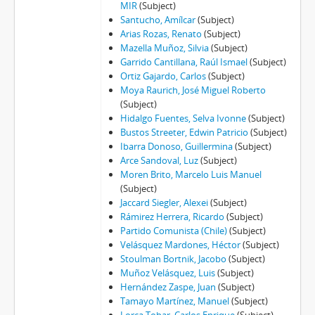
MIR
(Subject)
Santucho, Amílcar
(Subject)
Arias Rozas, Renato
(Subject)
Mazella Muñoz, Silvia
(Subject)
Garrido Cantillana, Raúl Ismael
(Subject)
Ortiz Gajardo, Carlos
(Subject)
Moya Raurich, José Miguel Roberto
(Subject)
Hidalgo Fuentes, Selva Ivonne
(Subject)
Bustos Streeter, Edwin Patricio
(Subject)
Ibarra Donoso, Guillermina
(Subject)
Arce Sandoval, Luz
(Subject)
Moren Brito, Marcelo Luis Manuel
(Subject)
Jaccard Siegler, Alexei
(Subject)
Rámirez Herrera, Ricardo
(Subject)
Partido Comunista (Chile)
(Subject)
Velásquez Mardones, Héctor
(Subject)
Stoulman Bortnik, Jacobo
(Subject)
Muñoz Velásquez, Luis
(Subject)
Hernández Zaspe, Juan
(Subject)
Tamayo Martínez, Manuel
(Subject)
Lorca Tobar, Carlos Enrique
(Subject)