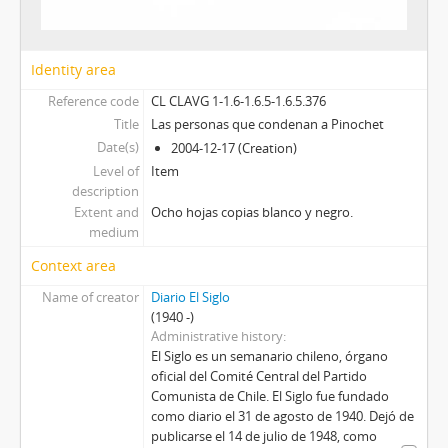
Identity area
Reference code
CL CLAVG 1-1.6-1.6.5-1.6.5.376
Title
Las personas que condenan a Pinochet
Date(s)
2004-12-17 (Creation)
Level of
Item
description
Extent and
Ocho hojas copias blanco y negro.
medium
Context area
Name of creator
Diario El Siglo
(1940 -)
Administrative history
El Siglo es un semanario chileno, órgano
oficial del Comité Central del Partido
Comunista de Chile. El Siglo fue fundado
como diario el 31 de agosto de 1940. Dejó de
publicarse el 14 de julio de 1948, como