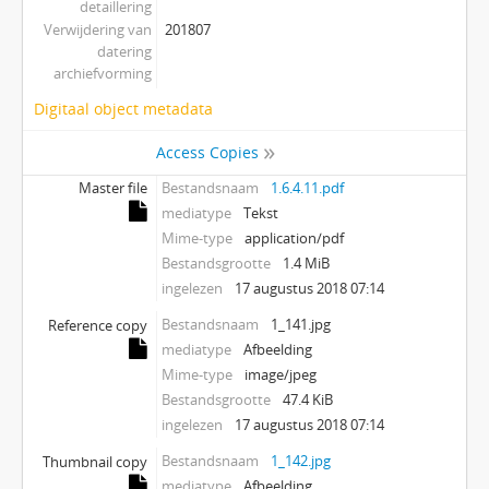
detaillering
Verwijdering van
201807
datering
archiefvorming
Digitaal object metadata
Access Copies
Master file
Bestandsnaam
1.6.4.11.pdf
mediatype
Tekst
Mime-type
application/pdf
Bestandsgrootte
1.4 MiB
ingelezen
17 augustus 2018 07:14
Bestandsnaam
1_141.jpg
Reference copy
mediatype
Afbeelding
Mime-type
image/jpeg
Bestandsgrootte
47.4 KiB
ingelezen
17 augustus 2018 07:14
Bestandsnaam
1_142.jpg
Thumbnail copy
mediatype
Afbeelding