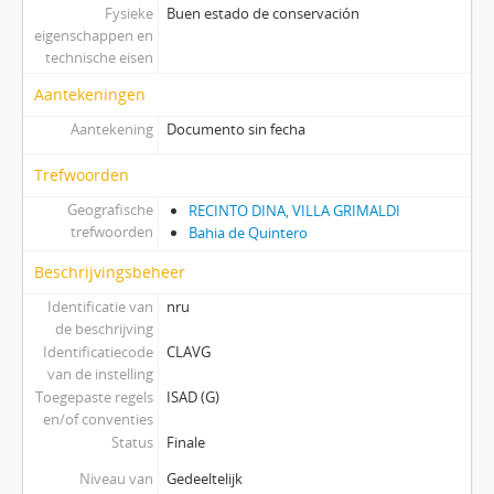
Fysieke
Buen estado de conservación
eigenschappen en
technische eisen
Aantekeningen
Aantekening
Documento sin fecha
Trefwoorden
Geografische
RECINTO DINA, VILLA GRIMALDI
trefwoorden
Bahia de Quintero
Beschrijvingsbeheer
Identificatie van
nru
de beschrijving
Identificatiecode
CLAVG
van de instelling
Toegepaste regels
ISAD (G)
en/of conventies
Status
Finale
Niveau van
Gedeeltelijk