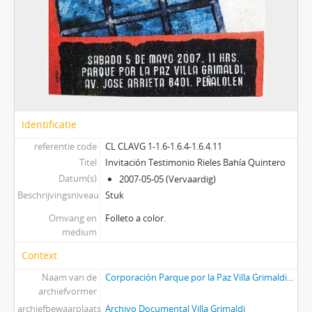
Identificatie
referentie code
CL CLAVG 1-1.6-1.6.4-1.6.4.11
Titel
Invitación Testimonio Rieles Bahía Quintero
Datum(s)
2007-05-05 (Vervaardig)
Beschrijvingsniveau
Stuk
Omvang en
Folleto a color.
medium
Context
Naam van de
Corporación Parque por la Paz Villa Grimaldi...
archiefvormer
archiefbewaarplaats
Archivo Documental Villa Grimaldi