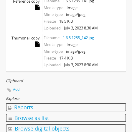
Filename
1.6.5.1235_141.jpg
Reference copy
Media type
Image
Mime-type
image/jpeg
Filesize
18.5 KiB
Uploaded
July 3, 2023 8:30 AM
Filename
1.6.5.1235_142.jpg
Thumbnail copy
Media type
Image
Mime-type
image/jpeg
Filesize
17.4 KiB
Uploaded
July 3, 2023 8:30 AM
Clipboard
Add
Explore
Reports
Browse as list
Browse digital objects