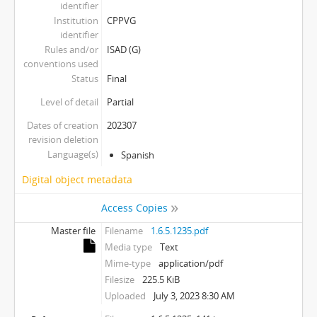
identifier
Institution
CPPVG
identifier
Rules and/or
ISAD (G)
conventions used
Status
Final
Level of detail
Partial
Dates of creation
202307
revision deletion
Language(s)
Spanish
Digital object metadata
Access Copies
Master file
Filename
1.6.5.1235.pdf
Media type
Text
Mime-type
application/pdf
Filesize
225.5 KiB
Uploaded
July 3, 2023 8:30 AM