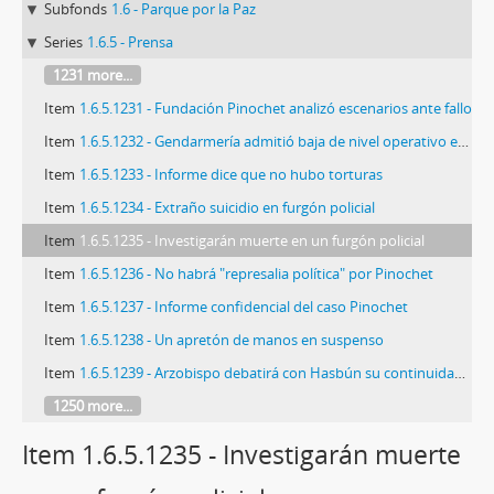
Subfonds
1.6 - Parque por la Paz
Series
1.6.5 - Prensa
1231 more...
Item
1.6.5.1231 - Fundación Pinochet analizó escenarios ante fallo
Item
1.6.5.1232 - Gendarmería admitió baja de nivel operativo en CAS
Item
1.6.5.1233 - Informe dice que no hubo torturas
Item
1.6.5.1234 - Extraño suicidio en furgón policial
Item
1.6.5.1235 - Investigarán muerte en un furgón policial
Item
1.6.5.1236 - No habrá "represalia política" por Pinochet
Item
1.6.5.1237 - Informe confidencial del caso Pinochet
Item
1.6.5.1238 - Un apretón de manos en suspenso
Item
1.6.5.1239 - Arzobispo debatirá con Hasbún su continuidad en Teletrece
1250 more...
Item 1.6.5.1235 - Investigarán muerte