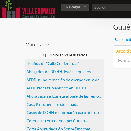
Navegar
Gutié
Registro 
Materia de
Área de
Explorar 58 resultados
Forma 
34 años de "Calle Conferencia"
Abogados de DD.HH. Están inquietos
AFDD: hubo remoción de cuerpos en la decada del 90
AFDD rechaza plebiscito en DD.HH
Ahora sacan a Izurieta al baile de las remociones
Caso Pinochet. El todo o nada
Casos de DDHH no formarán parte del nuevo sistema penal
Coronel (r ) Arredondo pidió libertad
Corte Apura decisión Sobre Pinochet