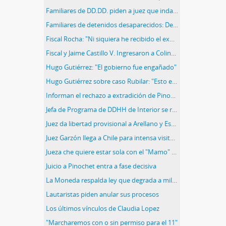
Familiares de DD.DD. piden a juez que indague supuesto nexo Rubilar-Contreras.
Familiares de detenidos desaparecidos: Desentierros ilegales se extendieron hasta despues de 1990.
Fiscal Rocha: "Ni siquiera he recibido el expediente
Fiscal y Jaime Castillo V. Ingresaron a Colina II
Hugo Gutiérrez: "El gobierno fue engañado"
Hugo Gutiérrez sobre caso Rubilar: "Esto es una maniobra de Manuel Contreras y su abogado"
Informan el rechazo a extradición de Pinochet
Jefa de Programa de DDHH de Interior se reunió con abogados de militares
Juez da libertad provisional a Arellano y Espinoza
Juez Garzón llega a Chile para intensa visita y se desata la polémica
Jueza che quiere estar sola con el "Mamo" y Espinoza
Juicio a Pinochet entra a fase decisiva
La Moneda respalda ley que degrada a militares condenados por DD.HH
Lautaristas piden anular sus procesos
Los últimos vínculos de Claudia Lopez
"Marcharemos con o sin permiso para el 11"