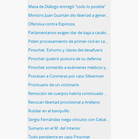
Mesa de Diálogo entregó "todo lo posible"
Ministro Juan Guzmán dio libertad a general (r ) Sergio Arellano Stark
Ofensiva contra Espinoza
Parlamentarios exigen dar de baja a carabinero acusado de asesinar a mapuche: Piden aclarar si se alteraron pruebas.
Piden procesamiento de primer civil en caso Comitiva Militar
Pinochet. Exhorto y claves del desafuero
Pinochet quebró postura de su defensa
Pinochet sometido a exámenes médicos y sicológicos
Procesan a Contreras por caso Silberman
Prontuario de un victimario
Remoción de cuerpos habría continuado después de 1990
Revocan libertad provisional a Arellano
Rubilar en el banquillo.
Sergio Fernández niega vínculos con Ceballos
Sumario en el M. del Interior
Todo pendiente en caso Pinochet