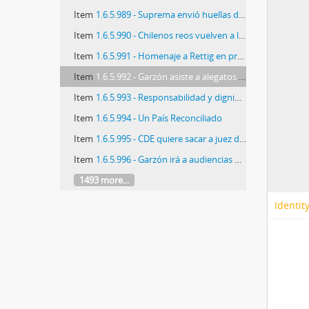
Item
1.6.5.989 - Suprema envió huellas de Pinochet a caso Prats
Item
1.6.5.990 - Chilenos reos vuelven a la cárcel en Brasil
Item
1.6.5.991 - Homenaje a Rettig en proclamación
Item
1.6.5.992 - Garzón asiste a alegatos por caso Pinochet
Item
1.6.5.993 - Responsabilidad y dignidad
Item
1.6.5.994 - Un País Reconciliado
Item
1.6.5.995 - CDE quiere sacar a juez del caso Tucapel
Item
1.6.5.996 - Garzón irá a audiencias de los lores
1493 more...
Identit