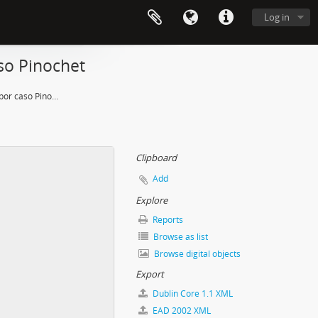
Log in
aso Pinochet
Garzón asiste a alegatos por caso Pinochet
Clipboard
Add
Explore
Reports
Browse as list
Browse digital objects
Export
Dublin Core 1.1 XML
EAD 2002 XML