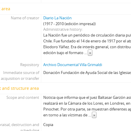
 area
Name of creator
Diario La Nación
(1917 - 2010 (edición impresa))
Administrative history
La Nación fue un periódico de circulación diaria p
Chile. Fue fundado el 14 de enero de 1917 por el ab
Eliodoro Yáñez. Era de interés general, con distrib
edición bajo el formato
...
»
Repository
Archivo Documental Villa Grimaldi
Immediate source of
Donación Fundación de Ayuda Social de las Iglesias
acquisition or transfer
 and structure area
Scope and content
Noticia que informa que el juez Baltasar Garzón asis
realizará en la Cámara de los Lores, en Londres, en
Pinochet. Por otra parte, se muestran diferentes 
en torno a las víctimas de
...
»
raisal, destruction and
Copia
scheduling