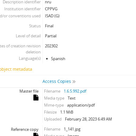
Description identifier
nru
Institution identifier
CPPVG
d/or conventions used
ISAD (G)
Status
Final
Level of detail
Partial
tes of creation revision
202302
deletion
Language(s)
Spanish
 object metadata
Access Copies
Master file
Filename
1.6.5.992.pdf
Media type
Text
Mime-type
application/pdf
Filesize
1.1 MiB
Uploaded
February 28, 2023 6:49 AM
Filename
1_141.jpg
Reference copy