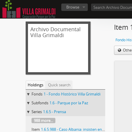
Browse
Item 
Archivo Documental
Villa Grimaldi
Fondo Hist
Othe
Holdings
Quick search
Fonds
1 - Fondo Histórico Villa Grimaldi
Subfonds
1.6 - Parque por la Paz
Series
1.6.5 - Prensa
988 more...
Item
1.6.5.988 - Caso Albania: insisten en Dolmestch