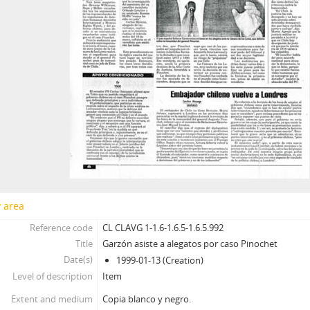
y area
Reference code
CL CLAVG 1-1.6-1.6.5-1.6.5.992
Title
Garzón asiste a alegatos por caso Pinochet
Date(s)
1999-01-13 (Creation)
Level of description
Item
Extent and medium
Copia blanco y negro.