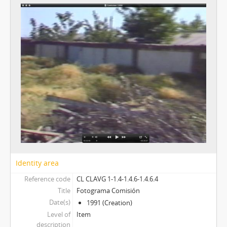
Identity area
Reference code
CL CLAVG 1-1.4-1.4.6-1.4.6.4
Title
Fotograma Comisión
Date(s)
1991 (Creation)
Level of
Item
description