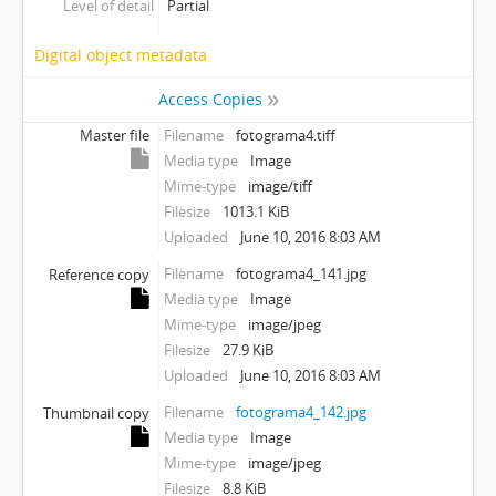
Level of detail
Partial
Digital object metadata
Access Copies
Master file
Filename
fotograma4.tiff
Media type
Image
Mime-type
image/tiff
Filesize
1013.1 KiB
Uploaded
June 10, 2016 8:03 AM
Filename
fotograma4_141.jpg
Reference copy
Media type
Image
Mime-type
image/jpeg
Filesize
27.9 KiB
Uploaded
June 10, 2016 8:03 AM
Filename
fotograma4_142.jpg
Thumbnail copy
Media type
Image
Mime-type
image/jpeg
Filesize
8.8 KiB