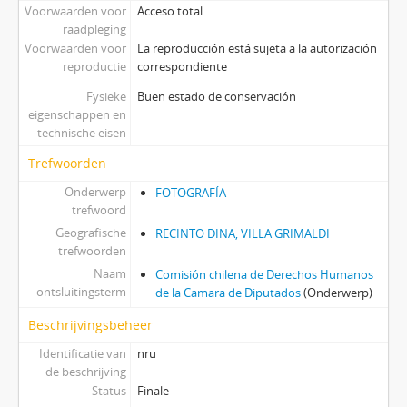
Voorwaarden voor
Acceso total
raadpleging
Voorwaarden voor
La reproducción está sujeta a la autorización
reproductie
correspondiente
Fysieke
Buen estado de conservación
eigenschappen en
technische eisen
Trefwoorden
Onderwerp
FOTOGRAFÍA
trefwoord
Geografische
RECINTO DINA, VILLA GRIMALDI
trefwoorden
Naam
Comisión chilena de Derechos Humanos
ontsluitingsterm
de la Camara de Diputados
(Onderwerp)
Beschrijvingsbeheer
Identificatie van
nru
de beschrijving
Status
Finale