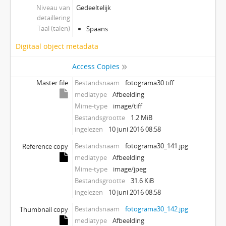
Niveau van
Gedeeltelijk
detaillering
Taal (talen)
Spaans
Digitaal object metadata
Access Copies
Master file
Bestandsnaam
fotograma30.tiff
mediatype
Afbeelding
Mime-type
image/tiff
Bestandsgrootte
1.2 MiB
ingelezen
10 juni 2016 08:58
Bestandsnaam
fotograma30_141.jpg
Reference copy
mediatype
Afbeelding
Mime-type
image/jpeg
Bestandsgrootte
31.6 KiB
ingelezen
10 juni 2016 08:58
Bestandsnaam
fotograma30_142.jpg
Thumbnail copy
mediatype
Afbeelding