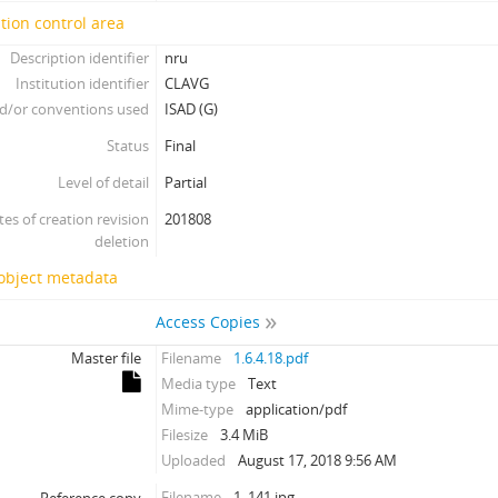
tion control area
Description identifier
nru
Institution identifier
CLAVG
d/or conventions used
ISAD (G)
Status
Final
Level of detail
Partial
tes of creation revision
201808
deletion
 object metadata
Access Copies
Master file
Filename
1.6.4.18.pdf
Media type
Text
Mime-type
application/pdf
Filesize
3.4 MiB
Uploaded
August 17, 2018 9:56 AM
Filename
1_141.jpg