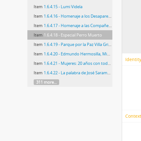
Item
1.6.4.15 - Lumi Videla
Item
1.6.4.16 - Homenaje a los Desaparecidos y Ejecutados Durante el Regimen Militar
Item
1.6.4.17 - Homenaje a las Compañeras y los Compañeros del Movimiento de Izquierda Revolucionaria—MIR—caídos en la lucha por sus ideales
Item
1.6.4.18 - Especial Perro Muerto
Item
1.6.4.19 - Parque por la Paz Villa Grimaldi
Item
1.6.4.20 - Edmundo Hermosilla, Ministro de Vivienda y Urbanismo...
Identit
Item
1.6.4.21 - Mujeres: 20 años con todo derecho. La Morada
Item
1.6.4.22 - La palabra de José Saramago
311 more...
Context