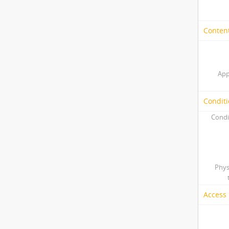
Content
App
Conditi
Condi
Phys
Access 