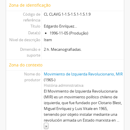
Zona de identificação
Código de
CL CLAVG 1-1.5-1.5.1-1.5.1.9
referência
Título
Edgardo Enríquez...
Data(s)
1996-11-05 (Produção)
Nível de descrição
Item
Dimensão e
2 h. Mecanografiadas.
suporte
Zona do contexto
Nome do
Movimiento de Izquierda Revolucionario, MIR
produtor
(1965-)
História administrativa
El Movimiento de Izquierda Revolucionaria
(MIR) es un movimiento político chileno de
izquierda, que fue fundado por Clotario Blest,
Miguel Enríquez y Luis Vitale en 1965,
teniendo por objeto instalar mediante una
revolución armada un Estado marxista en
...
»