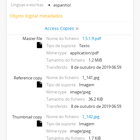
Línguas e escritas
espanhol
Objeto digital metadados
Access Copies
Master file
Nome do ficheiro
1.5.1.9.pdf
Tipo de suporte
Texto
Mime-type
application/pdf
Tamanho do ficheiro
1.2 MiB
Transferido
8 de outubro de 2019 06:59
Nome do ficheiro
1_141.jpg
Reference copy
Tipo de suporte
Imagem
Mime-type
image/jpeg
Tamanho do ficheiro
36.2 KiB
Transferido
8 de outubro de 2019 06:59
Nome do ficheiro
1_142.jpg
Thumbnail copy
Tipo de suporte
Imagem
Mime-type
image/jpeg
Tamanho do ficheiro
1.7 KiB