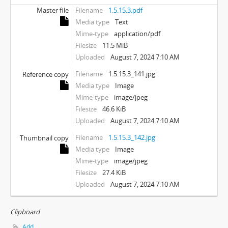
Master file
Filename
1.5.15.3.pdf
Media type
Text
Mime-type
application/pdf
Filesize
11.5 MiB
Uploaded
August 7, 2024 7:10 AM
Filename
1.5.15.3_141.jpg
Reference copy
Media type
Image
Mime-type
image/jpeg
Filesize
46.6 KiB
Uploaded
August 7, 2024 7:10 AM
Filename
1.5.15.3_142.jpg
Thumbnail copy
Media type
Image
Mime-type
image/jpeg
Filesize
27.4 KiB
Uploaded
August 7, 2024 7:10 AM
Clipboard
Add