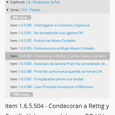
Subfonds
1.6 - Parque por la Paz
Series
1.6.5 - Prensa
498 more...
Item
1.6.5.500 - Interrogaron a Contreras y Espinoza
Item
1.6.5.501 - No extraditarán a ex agente CNI
Item
1.6.5.502 - Policía tras Alvaro Corbalán
Item
1.6.5.503 - Policía busca a prófugo Alvaro Corbalán
Item
1.6.5.504 - Condecoran a Rettig y Castillo Velasco por labor en DD.HH y servicios al país.
Item
1.6.5.505 - Asesinato de General Prats fue considerado de Lesa Humanidad
Item
1.6.5.506 - Pinochet suma nueva querella, la número 54
Item
1.6.5.507 - El implacable camino a la verdad
Item
1.6.5.508 - Caso Pinochet irrumpió en el Mercosur
1983 more...
Item 1.6.5.504 - Condecoran a Rettig y