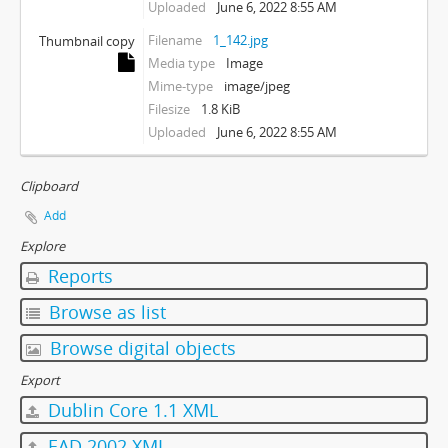
Uploaded
June 6, 2022 8:55 AM
Filename
1_142.jpg
Thumbnail copy
Media type
Image
Mime-type
image/jpeg
Filesize
1.8 KiB
Uploaded
June 6, 2022 8:55 AM
Clipboard
Add
Explore
Reports
Browse as list
Browse digital objects
Export
Dublin Core 1.1 XML
EAD 2002 XML