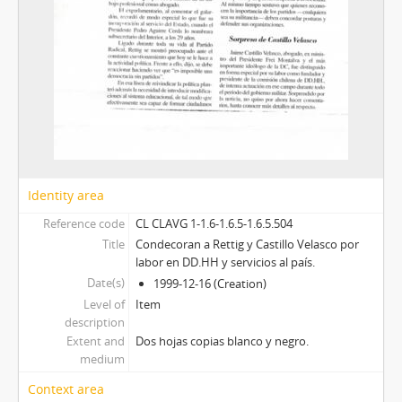
Identity area
Reference code
CL CLAVG 1-1.6-1.6.5-1.6.5.504
Title
Condecoran a Rettig y Castillo Velasco por
labor en DD.HH y servicios al país.
Date(s)
1999-12-16 (Creation)
Level of
Item
description
Extent and
Dos hojas copias blanco y negro.
medium
Context area