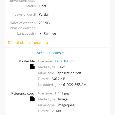
conventions used
Status
Final
Level of detail
Partial
Dates of creation
202206
revision deletion
Language(s)
Spanish
Digital object metadata
Access Copies
Master file
Filename
1.6.5.504.pdf
Media type
Text
Mime-type
application/pdf
Filesize
846.2 KiB
Uploaded
June 6, 2022 8:55 AM
Filename
1_141.jpg
Reference copy
Media type
Image
Mime-type
image/jpeg
Filesize
29 KiB