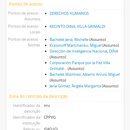
Pontos de acesso
Pontos de acesso -
DERECHOS HUMANOS
Assuntos
Pontos de acesso -
RECINTO DINA, VILLA GRIMALDI
Locais
Pontos de acesso -
Bachelet Jeria, Michelle
(Assunto)
Nomes
Krassnoff Martchenko, Miguel
(Assunto)
Dirección de Inteligencia Nacional, DINA
(Assunto)
Corporación Parque por la Paz Villa
Grimaldi...
(Assunto)
Bachelet Martínez, Alberto Arturo Miguel
(Assunto)
Jeria Gómez, Ángela Margarita
(Assunto)
Zona do controlo da descrição
Identificador da
nru
descrição
Identificador da
CPPVG
instituição
Regras ou
ISAD (G)