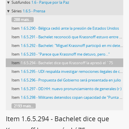
Subfundos
1.6 - Parque por la Paz
Séries
1.6.5 - Prensa
288 mais...
Item
1.6.5.290 - Bélgica cedió ante la presión de Estados Unidos
Item
1.6.5.291 - Bachelet reconoció que Krassnoff estuvo entre quienes la llevaron a Villa Grimaldi
Item
1.6.5.292 - Bachelet: "Miguel Krassnoff participó en mi detención"
Item
1.6.5.293 - "Parece que Krassnoff me detuvo, pero…"
Item
1.6.5.294 - Bachelet dice que Krassnoff la apresó el ´75
Item
1.6.5.295 - UDI respalda investigar remociones ilegales de cuerpos de desaparecidos
Item
1.6.5.296 - Propuesta del Gobierno será presentada en julio
Item
1.6.5.297 - DD.HH: nuevo pronunciamiento de generales (r )
Item
1.6.5.298 - Militares detenidos copan capacidad de "Punta Peuco II"
2193 mais...
Item 1.6.5.294 - Bachelet dice que