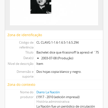
Zona de identificação
Código de
CL CLAVG 1-1.6-1.6.5-1.6.5.294
referência
Título
Bachelet dice que Krassnoff la apresó el ´75
Data(s)
2003-07-08 (Produção)
Nível de descrição
Item
Dimensão e
Dos hojas copia blanco y negro.
suporte
Zona do contexto
Nome do
Diario La Nación
produtor
(1917 - 2010 (edición impresa))
História administrativa
La Nación fue un periódico de circulación