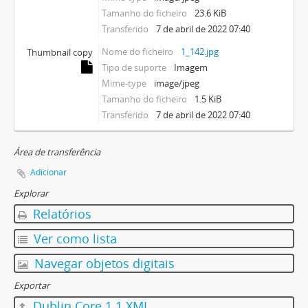
Tamanho do ficheiro
23.6 KiB
Transferido
7 de abril de 2022 07:40
Nome do ficheiro
1_142.jpg
Thumbnail copy
Tipo de suporte
Imagem
Mime-type
image/jpeg
Tamanho do ficheiro
1.5 KiB
Transferido
7 de abril de 2022 07:40
Área de transferência
Adicionar
Explorar
Relatórios
Ver como lista
Navegar objetos digitais
Exportar
Dublin Core 1.1 XML