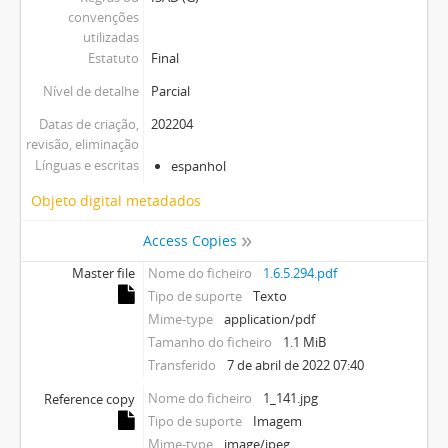
convenções
utilizadas
Estatuto
Final
Nível de detalhe
Parcial
Datas de criação,
202204
revisão, eliminação
Línguas e escritas
espanhol
Objeto digital metadados
Access Copies
Master file
Nome do ficheiro
1.6.5.294.pdf
Tipo de suporte
Texto
Mime-type
application/pdf
Tamanho do ficheiro
1.1 MiB
Transferido
7 de abril de 2022 07:40
Nome do ficheiro
1_141.jpg
Reference copy
Tipo de suporte
Imagem
Mime-type
image/jpeg