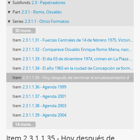
Subfonds
2.3 - Pepetradores
Part
2.3.1 - Romo, Osvaldo
Series
2.3.1.1 - Otros Formatos
30 more...
Item
2.3.1.1.31 - Fuerzas Centrales de 14 de febrero 1975, Victoria Subercaseaux
Item
2.3.1.1.32 - Comparece Osvaldo Enrique Romo Mena, nacido en Santiago, el 20 de abril de 1938…
Item
2.3.1.1.33 - El día 03 de diciembre 1974, crimen en La Plaza Pedro de Valdivia, en este operativo…
Item
2.3.1.1.34 - El año 1965 en la ciudad de Concepción se forma la 1° Comisión Política
Item
2.3.1.1.35 - Hoy después de terminar el encabezamiento de esto tengo que detenerme...
Item
2.3.1.1.36 - Agenda 1999
Item
2.3.1.1.37 - Agenda 2001
Item
2.3.1.1.38 - Agenda 2003
Item
2.3.1.1.39 - Agenda 2004
14 more...
Item 2.3.1.1.35 - Hoy después de