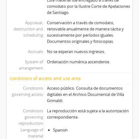
Este material fue entregado a través de
comodato por la Ilustre Corte de Apelaciones
de Santiago
Appraisal,
Conservación a través de comodato,
destruction and
renovable anualmente de manera tácita y
scheduling
sucesivamente por períodos iguales.
Documentos originales y fotocopias.
Accruals
No se esperan nuevos ingresos.
System of
Ordenación numérica ascendente.
arrangement
Conditions of access and use area
Conditions
Acceso público. Consulta de documentos
governing access
digitales en el Archivo Documental de Villa
Grimaldi.
Conditions
La reproducción está sujeta a la autorización
governing
correspondiente.
reproduction
Language of
Spanish
material