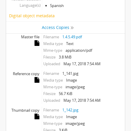
Language(s)
Spanish
Digital object metadata
Access Copies
Master file
Filename
1.4.5.49.pdf
Media type
Text
Mime-type
application/pdf
Filesize
3.8 MiB
Uploaded
May 17, 2018 7:54 AM
Filename
1_141.jpg
Reference copy
Media type
Image
Mime-type
image/jpeg
Filesize
56.7 KiB
Uploaded
May 17, 2018 7:54 AM
Filename
1_142.jpg
Thumbnail copy
Media type
Image
Mime-type
image/jpeg
Filesize
3 KiB