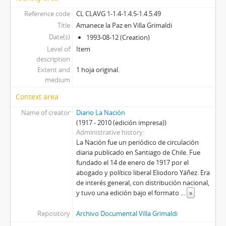
Reference code
CL CLAVG 1-1.4-1.4.5-1.4.5.49
Title
Amanece la Paz en Villa Grimaldi
Date(s)
1993-08-12 (Creation)
Level of
Item
description
Extent and
1 hoja original.
medium
Context area
Name of creator
Diario La Nación
(1917 - 2010 (edición impresa))
Administrative history
La Nación fue un periódico de circulación
diaria publicado en Santiago de Chile. Fue
fundado el 14 de enero de 1917 por el
abogado y político liberal Eliodoro Yáñez. Era
de interés general, con distribución nacional,
y tuvo una edición bajo el formato
...
»
Repository
Archivo Documental Villa Grimaldi